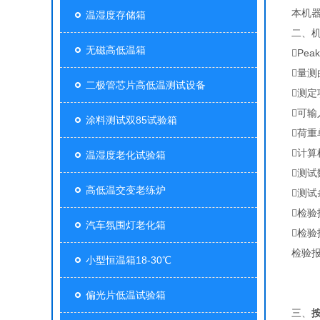
本机
温湿度存储箱
二、
无磁高低温箱
Pea
量
二极管芯片高低温测试设备
测
可
涂料测试双85试验箱
荷重
计
温湿度老化试验箱
测
高低温交变老练炉
测
检
汽车氛围灯老化箱
检
检验报
小型恒温箱18-30℃
偏光片低温试验箱
三、