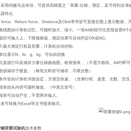
器采用伺服马达传动，可提供高精度之「荷重-位移」测定，及可
得到全准
机器特点
k force、Return force、Distance及Click率等皆可直接在图上显示
测曲线图由计算机记忆，可随时放大、缩小。一张A4的
纸可任意指放置N个
定项目可输入上、下限规格值，测定结果可自动判定OK或NG。
输入最大测定行程及荷重，计算机自动控制。
单位显示N、Ib、g、kg、可自由切换
算机直接打印及储存力量位移曲线图。检查报表，（不需方格纸、A4约即
试数据储存于硬盘。（每笔次料皆可储存，不限次数）
试条件皆由计算机书面设定，方便且快速。（含测行程、速度、次数、空
验报表抬头内容可随时修改。（中英文皆可）
验报表可自动产生，不需再作输入。
表可转换为Excel等文书报表格式。
按键荷重试验机
技术参数