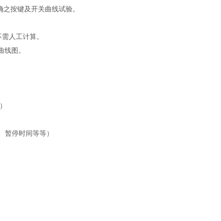
确之按键及开
关曲线试验。
数值，不需人工计算。
曲线图。
可）
压、暂停时间等等）