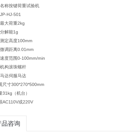
备名称
按键荷重试验机
JP-HJ-501
定最大荷重
2kg
小分解能
1g
大测定高度
100mm
小微调距离
0.01mm
定速度范围
0-100mm/min
动机构
滚珠螺杆
动马达
伺服马达
外观尺寸
300*270*500mm
量
31kg（机台）
源
AC110V或220V
产品咨询