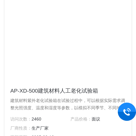
AP-XD-500建筑材料人工老化试验箱
建筑材料紫外老化试验箱在试验过程中，可以根据实际需求调
整光照强度、温度和湿度等参数，以模拟不同季节、不同地区
的光照条件可以帮助企业预测产品在户外环境中的使用寿命，
访问次数：
2460
产品价格：
面议
为产品的保修和维护提供依据。同时，它也可以用于评估不同
厂商性质：
生产厂家
材料之间的性能差异，为企业选择更优质的装修材料提供参