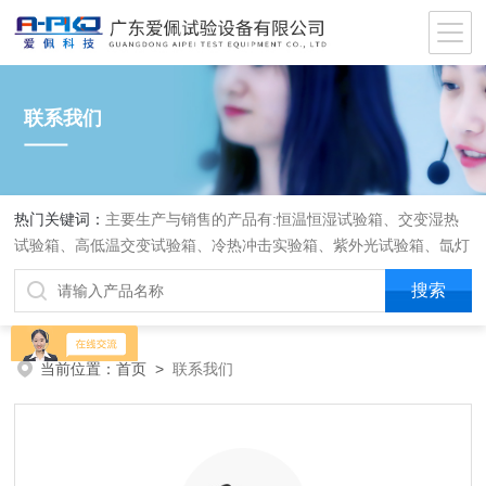
联系我们
热门关键词：
主要生产与销售的产品有:恒温恒湿试验箱、交变湿热
试验箱、高低温交变试验箱、冷热冲击实验箱、紫外光试验箱、氙灯
老化箱、恒温恒湿实验室、沙尘试验箱、淋雨试验箱、盐水喷雾试验
箱、各种振动试验台、拉力试验机、蒸汽老化试验机、跌落试验机、
插拔力试验机、按健寿命试验机、纸带耐磨擦试验机、工业烘烤箱
当前位置：
首页
>
联系我们