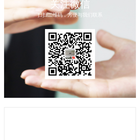
关注微信
扫扫二维码，方便与我们联系