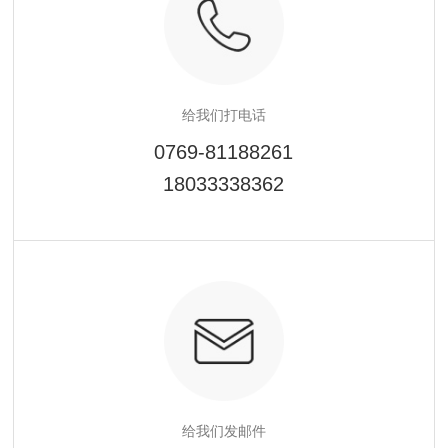
给我们打电话
0769-81188261
18033338362
给我们发邮件