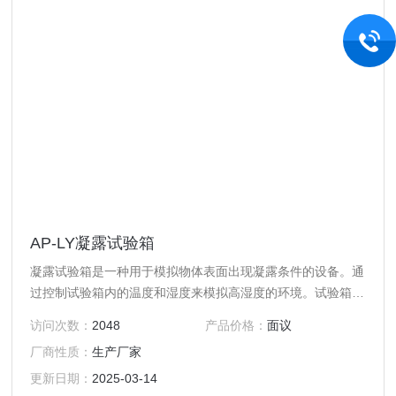
AP-LY凝露试验箱
凝露试验箱是一种用于模拟物体表面出现凝露条件的设备。通
过控制试验箱内的温度和湿度来模拟高湿度的环境。试验箱内
的空气被加热，从而增加其湿度。当热空气遇到试验箱内的冷
访问次数：
2048
产品价格：
面议
表面时，就会产生凝露。利用这种原理来模拟高湿度环境，以
厂商性质：
生产厂家
评估产品或材料在潮湿条件下的性能和稳定性。
更新日期：
2025-03-14