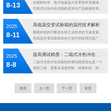
参加了青岛亚太国际橡塑展，展示了其氙灯老
18033338362）一直秉承“满足客户需求，为
在材料科学、电子电器及汽车零部件等领域，
8-13
化试验箱、紫外老化试验箱...
客户提供具国际规范要求的可靠性环境检测设
可程式冷热冲击试验机是评估产品耐候性和可
备以及相关试验技术”的经营理念，专注于“各
靠性的重要工具。如何精准挑选一台符合需求
类可靠性试验设备”的研发，生产与销售等服
的设备？掌握以下五大要点至关重要。一、精
高低温交变试验箱的温控技术解析
2025
务。在行业具有12000平米规模的品牌性企业
准控温范围与速率首要考虑试验箱的温度区间
并在行业中树立了良好的品牌形象和市场地
是否覆盖样品的实际使用环境特殊值，例如从
随着科技的不断进步和工业技术的飞速发展，
8-11
位。客户案例详细介绍：是国内为...
极寒到酷热的全谱系模拟。同时关注升降温速
高低温交变试验箱在各行业中的应用日益广
率指标，快速的温度变化能力能更真实地还原
泛。它是一种专门用于检测产品在不同温度环
自然环境中的骤变场景，确保测试结果的有效
境下性能和稳定性的实验设备，广泛用于电
提高测试精度：二箱式冷热冲击试验机的优化
2025
性与严苛性。二、均匀稳定的腔室设计内部空
子、汽车、航空航天、家电等领域。其主要功
间的温度均匀性直接影响测试数据的一致性。
能是模拟产品在高温、低温以及高低温交替的
二箱式冷热冲击试验机的测试精度优化是一个
8-8
优质机型采用多翼式送风系统配合强制对流
环境中可能面临的各种工作情况。一、温控技
系统工程，需要从温度控制、转换时间、样品
技...
术的基本原理高低温交变试验箱的核心技术之
放置和校准维护等多个方面综合考虑。通过实
一就是温控系统。其主要作用是通过准确调节
施本文提出的优化策略，可以显著提高设备的
温度，确保设备能够在规定的环境条件下进行
测试精度，为产品质量验证提供更准确的数据
首页
上一页
下一页
末页
测试。温控系统通过加热和制冷装置的组合，
支持。未来，随着传感器技术和控制算法的不
持续不断地调节试验箱内的温度，并保持温度
断发展，试验机的性能还将得到进一步提升。
在设...
一、工作原理二箱式冷热冲击试验机由高温箱
和低温箱组成，通过样品篮在两者之间的快速