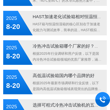
米、-40℃至80℃）的水冷式散热方案中，冷
却水塔是更优选择，其综合散热效率、运行成
本、环境适应性均优于冷水机，尤其适用于大
HAST加速老化试验箱相对恒温恒湿箱，最大的区别是什么？
2025
功率、温湿度环境。以下为具体分析：一、冷
却水塔的核心优势散热效率与稳定性自然散热
HAST箱与恒温恒湿箱的核心区别在于加速老
8-20
机制：冷却水塔通过水的自然蒸发和机械通风
化能力与测试效率，简单的说，HAST模拟的
散热，散热效果受环境温度影响较小。在高温
环境是高温、高湿、高压同事进行，而恒温恒
环境下（如夏季），其散热能力显著优于风冷
湿箱莫模拟的是低温、高温、湿度范围更广具
冷热冲击试验箱哪个厂家的好？爱佩试验厂家值得推荐
2025
系统，且能稳定维持压缩机高压管温度（进水
体可从以下四个维度展开分析：一、环境应力
37℃、出水32℃），避免因散热不足导致的
强度：高压加速vs常规温湿HAST箱：通过高
根据2025年行业调研和用户反馈，以下是国
8-20
高压报警或设备停机。大功率适配性：步入...
温（105℃-150℃）、高湿
内冷热冲击试验箱领域的优质厂家推荐，涵盖
（65%-100%RH）及高压（0.2-3.5kg/cm²）
技术特点、核心优势及适用场景：1、广东爱
环境，显著加速湿气渗透产品内部。例如，其
佩试验设备有限公司广东爱佩试验设备有限公
高低温试验箱国内哪个品牌的好
2025
压力环境可使水分在更高温度下穿透塑料封
司2018年通过国家高新技术企业认证，成功
装，加速材料老化、腐蚀及绝缘劣化等失效模
列入国家高新技术企业行列，拥有多项设备专
根据2025年最新市场调研和行业反馈，以下
8-20
式。恒温恒湿箱：提供常规...
列证书，并有ISO9001:2005质量管理体系认
是国内高低温试验箱领域表现突出的品牌推
证证书。爱佩试验严格按照相关国家标准、国
荐，按不同应用场景和需求分类：广东爱佩试
际行业标准制造各类环境试验设备，实现国际
验设备有限公司广东爱佩试验设备有限公司
选择可程式冷热冲击试验机的五大要点
2025
化的质量，中国化的价格。该公司在2025年
（400-6727-800，大客户专线