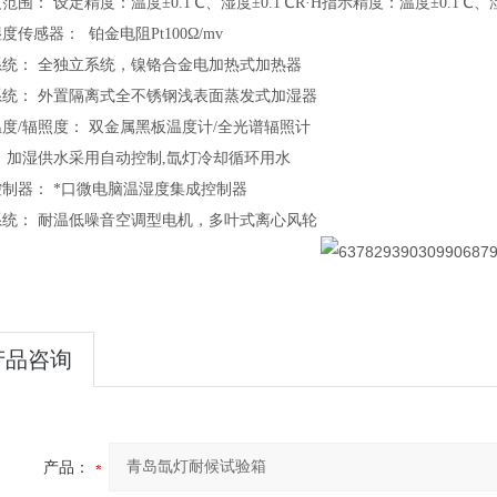
范围： 设定精度：温度±0.1℃、湿度±0.1℃R·H指示精度：温度±0.1℃、湿度
度传感器： 铂金电阻Pt100Ω/mv
系统： 全独立系统，镍铬合金电加热式加热器
系统： 外置隔离式全不锈钢浅表面蒸发式加湿器
度/辐照度： 双金属黑板温度计/全光谱辐照计
 加湿供水采用自动控制,氙灯冷却循环用水
制器： *口微电脑温湿度集成控制器
系统： 耐温低噪音空调型电机，多叶式离心风轮
产品咨询
产品：