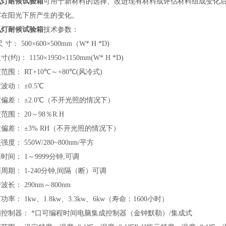
氙灯耐候试验箱
可用于新材料的选择、改进现有材料或评估材料组成变化
露在阳光下所产生的变化。
氙灯耐候试验箱
技术参数：
 寸： 500×600×500mm（W* H *D)
(约)： 1150×1950×1150mm(W* H *D)
范围： RT+10℃～+80℃(风冷式)
波动： ±0.5℃
偏差： ±2.0℃（不开光照的情况下）
范围： 20～98％R.H
偏差： ±3% RH（不开光照的情况下）
度： 550W/280~800nm/平方
时间： 1～9999分钟,可调
周期： 1-240分钟,间隔（断）可调
长： 290nm～800nm
功率： 1kw、1.8kw、3.3kw、6kw（寿命：1600小时）
控制器： *口可编程时间电脑集成控制器（金钟默勒）/集成式