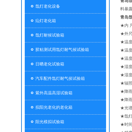
青岛
氙灯老化设备
料暴
青岛
疝灯老化箱
★内 尺
★外尺寸
氙灯耐候试验箱
★温度
胶粘测试用氙灯耐气候试验箱
★温度
★温度
日晒老化试验箱
★湿度
★湿度
汽车配件氙灯耐气侯试验箱
★辐照强
★降雨
紫外高温高湿试验箱
★降雨
拟阳光老化的老化箱
★光谱波
★氙灯
阳光模拟试验箱
★时间