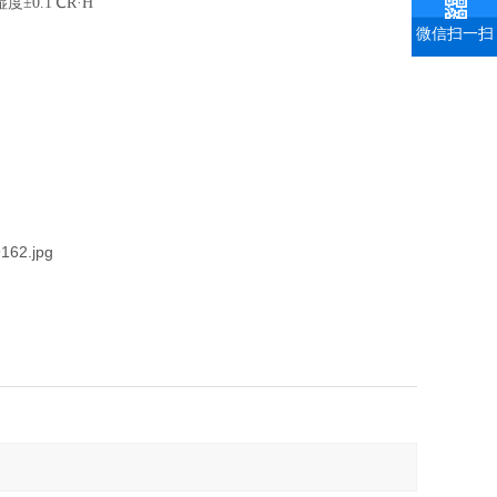
±0.1℃R·H
微信扫一扫