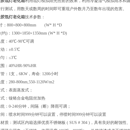
橡胶氙灯老化箱
利用氙灯模拟阳光照射的效果，利用冷凝湿气模拟雨水和
进行测试，用数天或数周的时间即可重现户外数月乃至数年出现的危害。
橡胶氙灯老化箱
技术参数：
寸：800×800×800mm (W* H *D
约)：1300×1850×1350mm (W* H *D)
度：40℃-90℃可调
动：±0.5℃
匀：≤3℃
围：40%HR-90%HR
管：1支，6KW，寿命: 1200小时
：280-800nm,550-1120W/m2
方式：表面蒸发式；
方式：镍铬合金电阻丝加热
统：0-240分钟，间隔（断）降雨可调；
间：喷水时间999分钟可以设置，停喷时间999分钟可以设置
材质：测试区内箱选择优质不锈钢板 ( SUS # 304 )，具有良好的