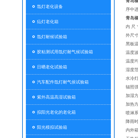
青岛
氙灯老化设备
序中
青岛
疝灯老化箱
内 尺 
外尺寸(
氙灯耐候试验箱
黑板温
胶粘测试用氙灯耐气候试验箱
温度波
温度均
日晒老化试验箱
湿度范
水冷灯
汽车配件氙灯耐气侯试验箱
辐照强度
加湿
紫外高温高湿试验箱
加热
拟阳光老化的老化箱
喷淋系
降雨时
阳光模拟试验箱
内外箱