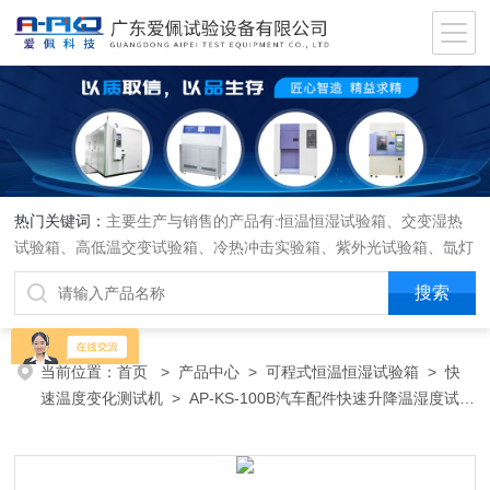
热门关键词：
主要生产与销售的产品有:恒温恒湿试验箱、交变湿热
试验箱、高低温交变试验箱、冷热冲击实验箱、紫外光试验箱、氙灯
老化箱、恒温恒湿实验室、沙尘试验箱、淋雨试验箱、盐水喷雾试验
箱、各种振动试验台、拉力试验机、蒸汽老化试验机、跌落试验机、
插拔力试验机、按健寿命试验机、纸带耐磨擦试验机、工业烘烤箱
当前位置：
首页
>
产品中心
>
可程式恒温恒湿试验箱
>
快
速温度变化测试机
> AP-KS-100B汽车配件快速升降温湿度试验
箱