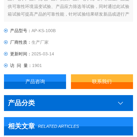
供可靠性环境温变试验、产品应力筛选等试验，同时通过此试验
箱试验可提高产品的可靠性能，针对试验结果研发新品或进行产
品质量的控制。是航空、船舶、汽车、电子、家电、通讯、科研
等领域需用的试验设备，考核和确定此类产品在进行温湿度变化
产品型号：
AP-KS-100B
快速变化环境试验后的参数及性能指标是否满足标准。
厂商性质：
生产厂家
更新时间：
2025-03-14
访 问 量：
1901
产品咨询
联系我们
产品分类
相关文章
RELATED ARTICLES