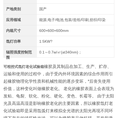
产地类别
国产
应用领域
能源,电子/电池,包装/造纸/印刷,纺织/印染
内箱尺寸
600×600×600mm
氙灯功率
1.5KW?
辐照强度控制范
0.1～0.7w/㎡(at340nm)；
围
橡胶及其制品在加工、生产、贮存、
可程控式氙灯老化试验箱
运输和使用的过程中，由于受内外环境因素的综合作用而引
起橡胶物理化学性质和机械性能的逐步变坏，*后丧失使用
价值，这种变化叫做橡胶老化。 老化的橡胶表面上会表现为
发粘、龟裂、软化、粉化、硬化、变色、长霉等。 由于太阳
光及高温高湿是影响橡胶老化的主要因素，所以橡胶氙灯老
化试验箱即是采用氙弧灯来模拟全光谱的太阳光再现不同环