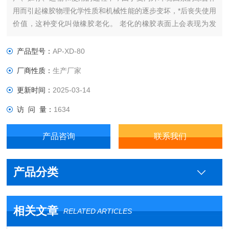
用而引起橡胶物理化学性质和机械性能的逐步变坏，*后丧失使用
价值，这种变化叫做橡胶老化。 老化的橡胶表面上会表现为发
粘、龟裂、软化、粉化、硬化、变色、长霉等。 由于太阳光及高
温高湿是影响橡胶老化的主要因素，所以橡胶氙灯老化试验箱即
产品型号：
AP-XD-80
是采用氙弧灯来模拟全光谱的太阳光再现不同环境下存在的破坏
厂商性质：
生产厂家
性光波，可以为橡
更新时间：
2025-03-14
访 问 量：
1634
产品咨询
联系我们
产品分类
相关文章
RELATED ARTICLES