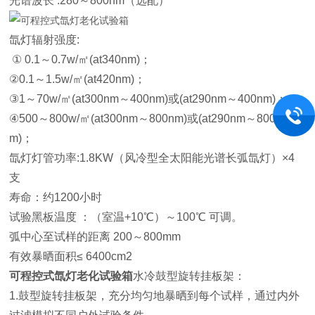
光谱波长 :280～800nm（选配）
氙灯辐射强度:
① 0.1～0.7w/㎡(at340nm)；
②0.1～1.5w/㎡(at420nm)；
③1～70w/㎡(at300nm～400nm)或(at290nm～400nm)；
④500～800w/㎡(at300nm～800nm)或(at290nm～800n
m)；
氙灯灯管功率:1.8KW（风冷型全太阳能光谱长弧氙灯）×4
支
寿命：约1200小时
试验黑板温度 ：（室温+10℃）～100℃ 可调。
弧中心至试样的距离 200～800mm
有效暴晒面积≤ 6400cm2
可程控式氙灯老化试验箱
水冷鼓型旋转挂板架：
1.鼓型旋转挂板架，充分均匀地暴晒到每个试样，通过内外