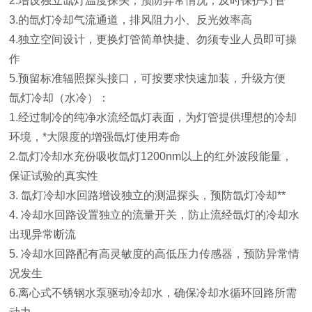
2.增设独立氙灯温度探头，预防异常情况，及时保护灯管
3.的氙灯冷却气流通道，排风阻力小、反光效率高
4.独立空间设计，更换灯管简单快捷、勿须专业人员即可操
作
5.预留标准辐照探头接口，可按要求快速加装，升级方便
氙灯冷却（水冷）：
1.经过制冷的纯净水流经氙灯表面，为灯管提供理想的冷却
环境，*大限度的增强氙灯使用寿命
2.氙灯冷却水充份吸收氙灯1200nm以上的红外波段能量，
保证试验的真实性
3. 氙灯冷却水回路增设独立的测温探头，预防氙灯冷却**
4. 冷却水回路设置独立的流量开关，防止流经氙灯的冷却水
出现异常断流
5. 冷却水回路配有高灵敏度的高低压力传感器，预防异常情
况发生
6.离心式不锈钢水泵驱动冷却水，确保冷却水循环回路所需