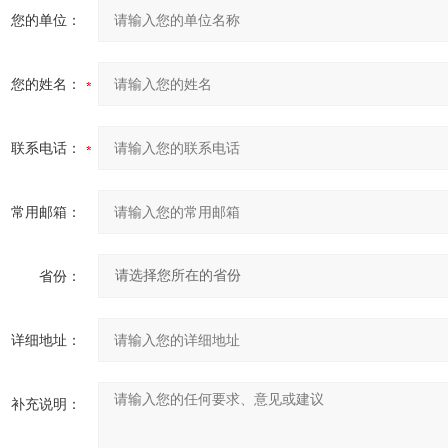
您的单位：
您的姓名：
联系电话：
常用邮箱：
省份：
详细地址：
补充说明：