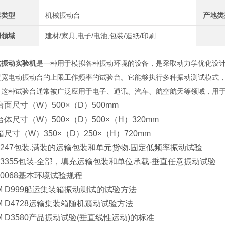
器类型
机械振动台
产地类
用领域
建材/家具,电子/电池,包装/造纸/印刷
式振动实验机
是一种用于模拟各种振动环境的设备，是采取动力学优化设
展宽电动振动台的上限工作频率的试验台。它能够执行多种振动测试模式
。这种试验台通常被广泛应用于电子、通讯、汽车、航空航天等领域，用
面尺寸（W）500×（D）500mm
体尺寸（W）500×（D）500×（H）320mm
尺寸（W）350×（D）250×（H）720mm
O 2247包装.满装的运输包装和单元货物.固定低频率振动试验
O 13355包装-全部，填充运输包装和单位承载-垂直任意振动试验
 60068基本环境试验规程
TM D999船运集装箱振动测试的试验方法
M D4728运输集装箱随机震动试验方法
M D3580产品振动试验(垂直线性运动)的标准