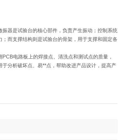
激振器是试验台的核心部件，负责产生振动；控制系统
力；而支撑结构则是试验台的骨架，用于支撑和固定各
测PCB电路板上的焊接点、清洗点和测试点的质量，
于分析破坏点、易**点，帮助改进产品设计，提高产