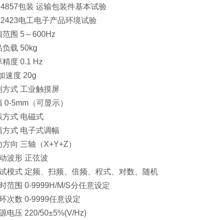
T 4857包装 运输包装件基本试验
T 2423电工电子产品环境试验
频范围 5～600Hz
品负载 50kg
精度 0.1 Hz
大加速度 20g
控制方式 工业触摸屏
幅 0-5mm（可显示）
振方式 电磁式
调幅方式 电子式调幅
动方向 三轴（X+Y+Z）
振动波形 正弦波
.测试模式 定频、扫频、倍频、程式、对数、随机
设时范围 0-9999H/M/S分任意设定
循环次数 0-9999任意设定
源电压 220/50±5%(V/Hz)