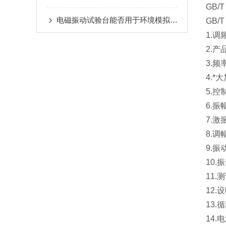
GB/
电磁振动试验台能否用于环境模拟实验？
GB/
1.调
2.产
3.频率
4.*
5.
6.振
7.激
8.
9.振
10.
11
12.
13.
14.电