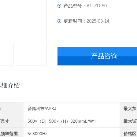
产品型号：
AP-ZD-50
更新时间：
2025-03-14
产品咨询
详细介绍
牌
爱佩科技/APKJ
最大加
面尺寸
500×（D）500×（H）320mmL*W*H
最大试
定频率范围
5~3000Hz
价格区