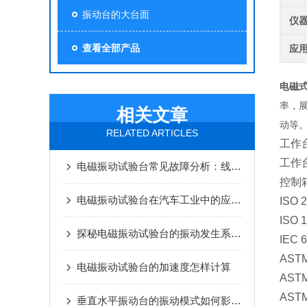
振动台的大台面
仪
查看全部产品
应
电磁
率，
相关文章
动等
RELATED ARTICLES
工作台
工作台
电磁振动试验台常见故障分析：线圈、冷却系统问题处理
控制箱
电磁振动试验台在汽车工业中的应用研究
IS
IS
探秘电磁振动试验台的振动发生系统结构
IEC
AS
电磁振动试验台的加速度怎样计算
AST
AST
垂直水平振动台的振动模式如何影响试验结果？