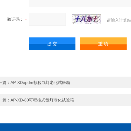
验证码：
请输入计算结
一篇：
AP-XDepdm颗粒氙灯老化试验箱
一篇：
AP-XD-80可程控式氙灯老化试验箱