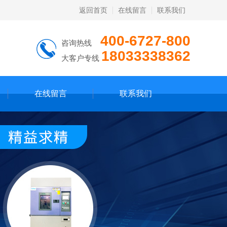
返回首页
在线留言
联系我们
400-6727-800
咨询热线
18033338362
大客户专线
在线留言
联系我们