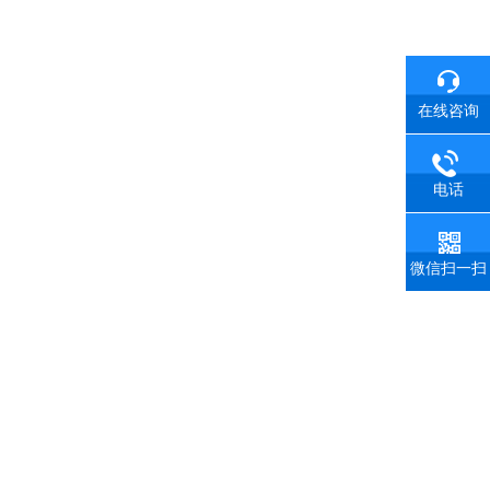
在线咨询
电话
微信扫一扫