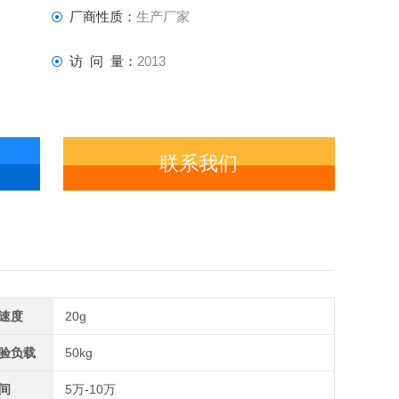
厂商性质：
生产厂家
访 问 量：
2013
联系我们
速度
20g
验负载
50kg
间
5万-10万