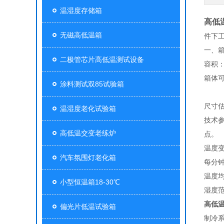
温湿度存储箱
高低
无磁高低温箱
件下
一、
二极管芯片高低温测试设备
容积：
箱体
涂料测试双85试验箱
尺寸
温湿度老化试验箱
技术
高低温交变老练炉
点。
温度
汽车氛围灯老化箱
每分
温度
小型恒温箱18-30℃
湿度范
高低
偏光片低温试验箱
制冷