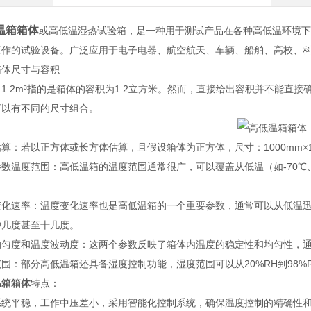
温箱箱体
或高低温湿热试验箱，是一种
用于测试产品在各种高低温环境下
工作的试验设备。
广泛应用于电子电器、航空航天、车辆、船舶、高校、
箱体尺寸与容积
1.2m³指的是箱体的容积为1.2立方米。然而，直接给出容积并不能直
可以有不同的尺寸组合。
估算：若以正方体或长方体估算，且假设箱体为正方体，
尺寸：1000mm×1
参数
温度范围：高低温箱的温度范围通常很广，可以覆盖从低温（如-70℃、-7
变化速率：温度变化速率也是高低温箱的一个重要参数，通常可以从低温
钟几度甚至十几度。
均匀度和温度波动度：这两个参数反映了箱体内温度的稳定性和均匀性，通常
围：部分高低温箱还具备湿度控制功能，湿度范围可以从20%RH到98%
温箱箱体
特点：
系统平稳，工作中压差小，采用智能化控制系统，确保温度控制的精确性