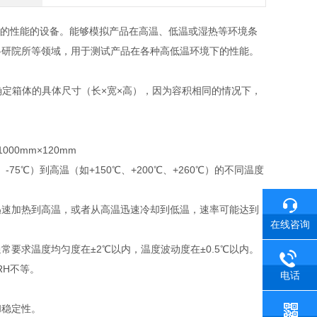
的性能的设备
。
能够模拟产品在高温、低温或湿热等环境条
科研院所等领域，用于测试产品在各种高低温环境下的性能。
接确定箱体的具体尺寸（长×宽×高），因为容积相同的情况下，
000mm×120mm
5℃）到高温（如+150℃、+200℃、+260℃）的不同温度
迅速加热到高温，或者从高温迅速冷却到低温，速率可能达到
在线咨询
要求温度均匀度在±2℃以内，温度波动度在±0.5℃以内。
RH不等。
电话
和稳定性。