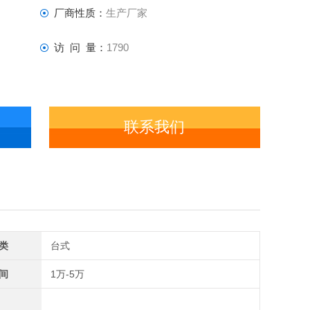
厂商性质：
生产厂家
访 问 量：
1790
联系我们
类
台式
间
1万-5万