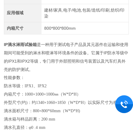
建材/家具,电子/电池,包装/造纸/印刷,纺织/印
应用领域
染
内箱尺寸
800*800*800mm
IP滴水淋雨试验箱
是一种用于测试电子产品及其元器件在运输和使用
期间可能受到的淋水和喷淋等环境条件的设备。它属于IP防水等级中
的IPX1和IPX2等级，专门用于外部照明和信号装置以及汽车灯具外
壳的防护测试。
性能参数：
防水等级：IPX1、IPX2
内箱尺寸：1000×1000×1000㎜（W*D*H）
外型尺寸(约)：约1340×1060×1850（W*D*H）以实际尺寸为准
滴水面积尺寸：800×800*60mm（W*D*H)
滴水箱与样品距离：200 mm
滴水孔直径：φ0 .4 mm