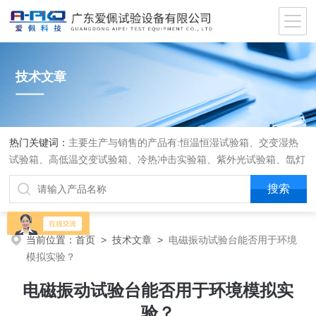
技术文章
热门关键词：
主要生产与销售的产品有:恒温恒湿试验箱、交变湿热
试验箱、高低温交变试验箱、冷热冲击实验箱、紫外光试验箱、氙灯
老化箱、恒温恒湿实验室、沙尘试验箱、淋雨试验箱、盐水喷雾试验
箱、各种振动试验台、拉力试验机、蒸汽老化试验机、跌落试验机、
插拔力试验机、按健寿命试验机、纸带耐磨擦试验机、工业烘烤箱
当前位置：
首页
>
技术文章
>
电磁振动试验台能否用于环境
模拟实验？
电磁振动试验台能否用于环境模拟实
验？