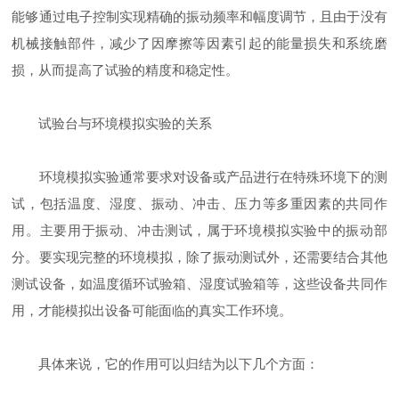
能够通过电子控制实现精确的振动频率和幅度调节，且由于没有
机械接触部件，减少了因摩擦等因素引起的能量损失和系统磨
损，从而提高了试验的精度和稳定性。
试验台与环境模拟实验的关系
环境模拟实验通常要求对设备或产品进行在特殊环境下的测
试，包括温度、湿度、振动、冲击、压力等多重因素的共同作
用。主要用于振动、冲击测试，属于环境模拟实验中的振动部
分。要实现完整的环境模拟，除了振动测试外，还需要结合其他
测试设备，如温度循环试验箱、湿度试验箱等，这些设备共同作
用，才能模拟出设备可能面临的真实工作环境。
具体来说，它的作用可以归结为以下几个方面：