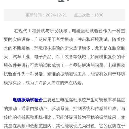
更新时间：2024-12-21 点击次数：1890
在现代工程测试与研发领域，电磁振动试验台作为一种重
要的实验设备，广泛应用于各类振动、冲击和环境测试。随着技
术的不断发展，环境模拟实验的需求逐渐增多，尤其是在航空航
天、汽车工业、电子产品、军工装备等领域，如何模拟复杂的环
境条件并进行可靠的试验成为了一个亟待解决的问题。电磁振动
试验台作为一种灵活、精准的振动测试工具，能否有效用于环境
模拟实验，成为了许多人关注的热点话题。
电磁振动试验台
主要通过电磁驱动系统产生可调频率和幅度
的振动，通常由振动台、驱动系统、控制系统和传感器组成。与
传统的机械振动系统相比，它能够提供较为平稳的振动效果，尤
其是在高频和低频范围内，其性能表现尤为出色。它的优势在于