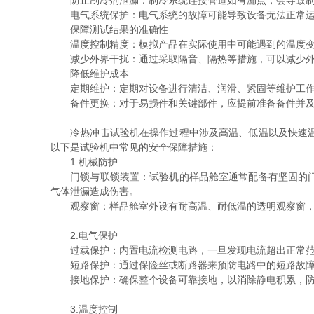
防止制冷剂泄漏：制冷系统连接管道如有漏点，会导致制
电气系统保护：电气系统的故障可能导致设备无法正常运行
保障测试结果的准确性
温度控制精度：模拟产品在实际使用中可能遇到的温度变化
减少外界干扰：通过采取隔音、隔热等措施，可以减少外
降低维护成本
定期维护：定期对设备进行清洁、润滑、紧固等维护工作，
备件更换：对于易损件和关键部件，应提前准备备件并及
冷热冲击试验机在操作过程中涉及高温、低温以及快速温度
以下是试验机中常见的安全保障措施：
1.机械防护
门锁与联锁装置：试验机的样品舱室通常配备有坚固的门锁
气体泄漏造成伤害。
观察窗：样品舱室外设有耐高温、耐低温的透明观察窗，
2.电气保护
过载保护：内置电流检测电路，一旦发现电流超出正常范
短路保护：通过保险丝或断路器来预防电路中的短路故障
接地保护：确保整个设备可靠接地，以消除静电积累，防
3.温度控制