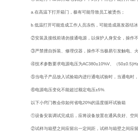
a.在高温下打开箱门，极有可能导致员工被烫伤；
b.低温打开可能造成工作人员冻伤，可能造成蒸发器结冰
②安装及接线前请勿接通电源，以保护人身安全，操作不
③严禁擅自拆装、修理仪器，操作不当极易引发触电、火
④技术参数要求电源电压为AC380±10%V、（50±0.
⑤当电子产品放入试验箱内进行通电试验时，当通电时，
⑥电源电压变化不能超过额定电压±5%.
以下小窍门教会你如何省电20%的温度循环试验箱
①设备安装调试完成后，应将设备放置在通风良好、空间较
②试样与箱壁之间应留出一定间距，试样与箱壁之间应留