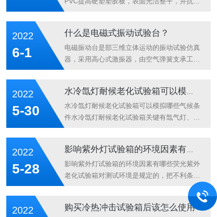
PVC提高硬塑塑胶板，表面光洁整平，并抗老
化、抗腐蚀；革除玻璃钢材料应時间尔造成表
层褪色纤维化工艺。全塑构造盐雾试验箱更能
什么是电磁式振动试验台？
2022
考虑长期性强碱、强盐雾测试而不造成一切损
害。机盖为开放式進口抗冲击板才生产制造，
电磁振动台是部三维立体运动的振动试验仿真
6-1
有利于实验时观察实验试品受试情况。机盖与
器，采用高心式激振器，由空气弹簧支承工作
壳体选用水密封性，进而避免耐腐蚀泄露。小
台面，能完成IEC68-2-5/GB2423.10-81等标
型耐腐蚀腐蚀试验箱安全操作注意事项：1、
准所定试验测试，是提升用户产品跃入高质量
水冷氙灯耐候老化试验箱可以模拟哪些气候条件
2022
环境试验箱在安裝时壳体机壳务必接地装置，
域的利器。以低频率大负载之设计，采用计算
假如环境试验箱沒有接地装置，如果走电则会
机程序控制其工作振动频率和振动幅度电磁振
水冷氙灯耐候老化试验箱可以模拟哪些气候条
5-30
有高压电击贩风险。2、不必在机器设备沒...
动台广泛适用于防、航天、通讯、电子、汽
件水冷氙灯耐候老化试验箱关键有氙气灯、紫
车、家电、等行业。该类型设备用于发现早期
外线荧光灯管、碳弧灯几种种类的实验设备，
故障，模拟实际工况考核和结构强度试验，产
他们都是以光能、溫度、降水或精华露、溫度
影响紫外灯试验箱的环境因素有哪些
2022
品应用范围广泛、适用面宽、试验*、可靠。
这几类关键气侯要素开展仿真模拟和加强的实
正弦波、调频、扫频、可程式、倍频、对数、
验，荧光灯管和氙气灯可以很便捷地仿真模拟
影响紫外灯试验箱的环境因素有哪些荧光紫外
5-28
zui大加速度,调幅,...
大白天阳光照射，晚间精华露或降水的不断交
老化试验箱对测试环境是规定的，把不利条件
替变化实验标准，在其中氙气灯仿真模拟太阳
清除掉能够使結果更精，也能够反映度。这
光谱最佳，而水冷氙灯老化试验箱是仿真模拟
里，爱佩科技把不利于紫外灯老化试验箱测试
购买冷热冲击试验箱后该怎么使用
2022
自然光紫外光谱较贴近的机器设备，加快脆化
的环境要素做简易的小结，供大家参考，影响