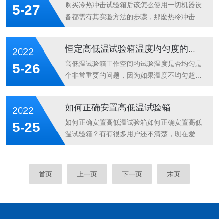
实际效果更明显。碳弧灯的实验方式，将慢慢
荧光紫外老化试验箱测试的环境因素反映在下
购买冷热冲击试验箱后该怎么使用一切机器设
5-27
淘汰。水冷氙灯老化试验箱是这种综合性气
列六层面：1、箱里溫度；2、气旋速率；3、
备都需有其实验方法的步骤，那麼热冷冲击性
侯...
表层环境污染；4、环境湿度；5、活性氧和
环境试验箱的步骤是如何的呢？与别的环境试
别的环境污染汽体；6、支撑架以及安裝。那
验箱的实验有木有差别呢？因此，柳沁科技技
恒定高低温试验箱温度均匀度的测试
2022
这六层面也是如何的呢?下列是详尽內容：
术得出靠谱的“五步走"实验步骤，下边就追随
1、箱里溫度：在直射环节或停照环节，对箱
大家一起来瞧瞧吧：一、预备处理：把试品放
高低温试验箱工作空间的试验温度是否均匀是
5-26
里溫度应要求的实验程序流程加以控制，相关
到一切正常的实验空气标准下，直至溫度平
个非常重要的问题，因为如果温度不均匀超过
标...
稳。二、原始检验：把试品和规范规定开展对
了允许偏差，则受试样品的试验条件达不到
比，符合规定得话就立即放入冷机器设备箱里
致，有的样品或样品某部份试验温度有的偏
如何正确安置高低温试验箱
2022
可以了。三、实验：1.试件要依照规范放到实
高、有的偏低，从而产生过试验或欠试验的问
验箱里，而且把机器设备箱里的溫度升至设置
题，使试验的再现性差、数据不可靠等问题，
如何正确安置高低温试验箱如何正确安置高低
5-25
点，维持必须的時间直到试件超过溫度平稳...
Z终造成使试验归于失败。下面举例些各标准
温试验箱？有有很多用户还不清楚，现在爱佩
中对温度均匀度的计算方法：美
科技就来详细介绍一下高低温试验箱买回去后
ASTMD2436-68《电气缘用强制对流实验室
怎么安装有什注意事项：首先，选择合适的摆
烘箱技术条件》：用9只热电偶，只在距工作
放位置。高低温试验箱放在通风的地方，以利
首页
上一页
下一页
末页
室几何中心25mm内，其作8只在上下四角且
于散热，从而增加高低温试验箱的制冷能力，
距箱壁50mm处。当过到设定温度并稳定16h
一般要求高低温试验箱与周壁的距离不少于
后...
70厘米。第二，对照装箱单，清点附件是否
齐全。详细阅读产品使用说明书，按照说明书