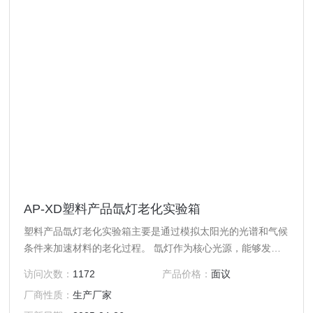
AP-XD塑料产品氙灯老化实验箱
塑料产品氙灯老化实验箱主要是通过模拟太阳光的光谱和气候
条件来加速材料的老化过程。‌ 氙灯作为核心光源，能够发出
类似太阳光的光谱，包括紫外线、可见光和红外线，这些光线
访问次数：
1172
产品价格：
面议
可以模拟太阳光对材料的照射，从而加速材料的老化过程。试
厂商性质：
生产厂家
验箱通过调节氙灯的灯光强度和时间，模拟不同气候条件下的