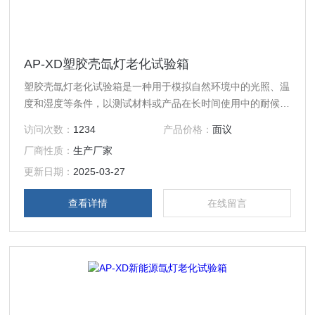
AP-XD塑胶壳氙灯老化试验箱
塑胶壳氙灯老化试验箱是一种用于模拟自然环境中的光照、温
度和湿度等条件，以测试材料或产品在长时间使用中的耐候性
和耐久性的设备‌。它主要通过氙灯来模拟太阳光的光谱，包括
访问次数：
1234
产品价格：
面议
紫外线、可见光和红外线，从而再现不同环境下的破坏性光
厂商性质：
生产厂家
波‌。
更新日期：
2025-03-27
查看详情
在线留言