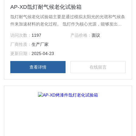
AP-XD氙灯耐气候老化试验箱
氙灯耐气候老化试验箱主要是通过模拟太阳光的光谱和气候条
件来加速材料的老化过程。‌ 氙灯作为核心光源，能够发出类
似太阳光的光谱，包括紫外线、可见光和红外线，这些光线可
访问次数：
1197
产品价格：
面议
以模拟太阳光对材料的照射，从而加速材料的老化过程。试验
厂商性质：
生产厂家
箱通过调节氙灯的灯光强度和时间，模拟不同气候条件下的材
料老化情况。此外，试验箱还可以调节温度和湿度等环境参
更新日期：
2025-04-23
数，以模拟实际自然环境中的老化条件。‌
查看详情
在线留言