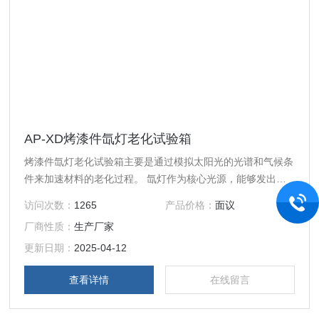
AP-XD烤漆件氙灯老化试验箱
烤漆件氙灯老化试验箱主要是通过模拟太阳光的光谱和气候条
件来加速材料的老化过程。‌ 氙灯作为核心光源，能够发出类
似太阳光的光谱，包括紫外线、可见光和红外线，这些光线可
访问次数：
1265
产品价格：
面议
以模拟太阳光对材料的照射，从而加速材料的老化过程。试验
厂商性质：
生产厂家
箱通过调节氙灯的灯光强度和时间，模拟不同气候条件下的材
料老化情况。此外，试验箱还可以调节温度和湿度等环境参
更新日期：
2025-04-12
数，以模拟实际自然环境中的老化条件。‌
查看详情
在线留言