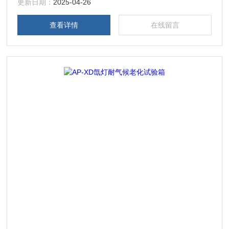
材料老化情况。此外，试验箱还可以调节温度和湿度等环境参
更新日期：
2025-04-26
数，以模拟实际自然环境中的老化条件。‌
查看详情
在线留言