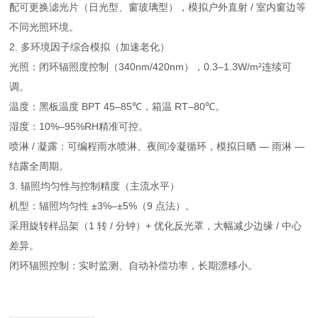
配可更换滤光片（日光型、窗玻璃型），模拟户外直射 / 室内窗边等
不同光照环境。
2. 多环境因子综合模拟（加速老化）
光照：闭环辐照度控制（340nm/420nm），0.3–1.3W/m²连续可
调。
温度：黑板温度 BPT 45–85℃，箱温 RT–80℃。
湿度：10%–95%RH精准可控。
喷淋 / 凝露：可编程雨水喷淋、夜间冷凝循环，模拟日晒 — 雨淋 —
结露全周期。
3. 辐照均匀性与控制精度（主流水平）
机型：辐照均匀性 ±3%–±5%（9 点法）。
采用旋转样品架（1 转 / 分钟）+ 优化反光罩，大幅减少边缘 / 中心
差异。
闭环辐照控制：实时监测、自动补偿功率，长期漂移小。