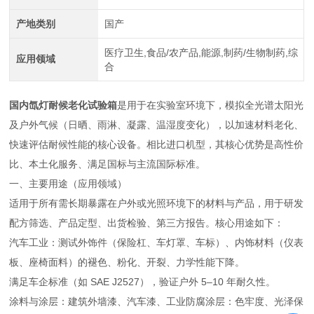
产地类别
国产
医疗卫生,食品/农产品,能源,制药/生物制药,综
应用领域
合
国内氙灯耐候老化试验箱
是用于在实验室环境下，模拟全光谱太阳光
及户外气候（日晒、雨淋、凝露、温湿度变化），以加速材料老化、
快速评估耐候性能的核心设备。相比进口机型，其核心优势是高性价
比、本土化服务、满足国标与主流国际标准。
一、主要用途（应用领域）
适用于所有需长期暴露在户外或光照环境下的材料与产品，用于研发
配方筛选、产品定型、出货检验、第三方报告。核心用途如下：
汽车工业：测试外饰件（保险杠、车灯罩、车标）、内饰材料（仪表
板、座椅面料）的褪色、粉化、开裂、力学性能下降。
满足车企标准（如 SAE J2527），验证户外 5–10 年耐久性。
涂料与涂层：建筑外墙漆、汽车漆、工业防腐涂层：色牢度、光泽保