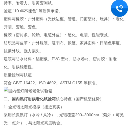
持率、附着力、耐黄变测试。
验证 “10 年不褪色" 等质保承诺。
塑料与橡胶：户外塑料（光伏边框、管道、门窗型材、玩具）：老化
开裂、变脆、变色。
橡胶（密封条、轮胎、电缆外皮）：硬化、龟裂、性能衰减。
纺织品与皮革：户外服装、遮阳布、帐篷、家具面料：日晒色牢度、
抗紫外线、强力损失。
建筑与防水材料：铝塑板、PVC 型材、防水卷材、密封胶：耐老
化、耐候稳定性。
质量控制与认证
符合 GB/T 16422、ISO 4892、ASTM G155 等标准。
二、
国内氙灯耐候老化试验箱
核心特点（国产机型优势）
1. 全光谱太阳光模拟（接近真实）
采用长弧氙灯（水冷 / 风冷），光谱覆盖290–3000nm（紫外 + 可见
光 + 红外），与太阳光高度吻合。