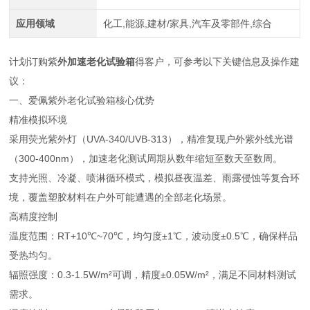
应用领域
化工,能源,建材/家具,汽车及零部件,综合
计划订购紫
外加速老化试验箱
得客户，可参考以下关键信息及操作建
议：
一、爱佩紫外老化试验箱核心优势
精准模拟环境
采用荧光紫外灯（UVA-340/UVB-313），精准复现户外紫外线光谱
（300-400nm），加速老化测试周期从数年缩短至数天至数周。
支持光照、冷凝、喷淋循环模式，模拟昼夜温差、雨露侵蚀等复合环
境，覆盖塑胶材料在户外可能遭遇的全部老化场景。
高精度控制
温度范围：RT+10℃~70℃，均匀度±1℃，波动度±0.5℃，确保样品
受热均匀。
辐照强度：0.3-1.5W/m²可调，精度±0.05W/m²，满足不同材料测试
需求。