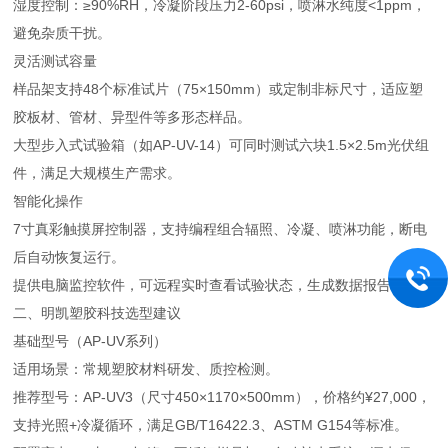
湿度控制：≥90%RH，冷凝阶段压力2-60psi，喷淋水纯度<1ppm，
避免杂质干扰。
灵活测试容量
样品架支持48个标准试片（75×150mm）或定制非标尺寸，适应塑
胶板材、管材、异型件等多形态样品。
大型步入式试验箱（如AP-UV-14）可同时测试六块1.5×2.5m光伏组
件，满足大规模生产需求。
智能化操作
7寸真彩触摸屏控制器，支持编程组合辐照、冷凝、喷淋功能，断电
后自动恢复运行。
提供电脑监控软件，可远程实时查看试验状态，生成数据报告。
二、明凯塑胶科技选型建议
基础型号（AP-UV系列）
适用场景：常规塑胶材料研发、质控检测。
推荐型号：AP-UV3（尺寸450×1170×500mm），价格约¥27,000，
支持光照+冷凝循环，满足GB/T16422.3、ASTM G154等标准。