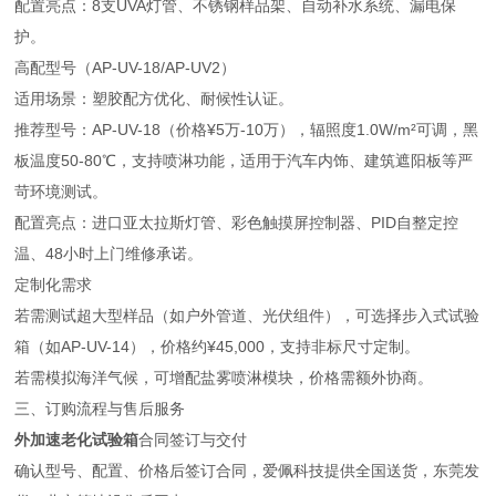
配置亮点：8支UVA灯管、不锈钢样品架、自动补水系统、漏电保
护。
高配型号（AP-UV-18/AP-UV2）
适用场景：塑胶配方优化、耐候性认证。
推荐型号：AP-UV-18（价格¥5万-10万），辐照度1.0W/m²可调，黑
板温度50-80℃，支持喷淋功能，适用于汽车内饰、建筑遮阳板等严
苛环境测试。
配置亮点：进口亚太拉斯灯管、彩色触摸屏控制器、PID自整定控
温、48小时上门维修承诺。
定制化需求
若需测试超大型样品（如户外管道、光伏组件），可选择步入式试验
箱（如AP-UV-14），价格约¥45,000，支持非标尺寸定制。
若需模拟海洋气候，可增配盐雾喷淋模块，价格需额外协商。
三、订购流程与售后服务
外加速老化试验箱
合同签订与交付
确认型号、配置、价格后签订合同，爱佩科技提供全国送货，东莞发