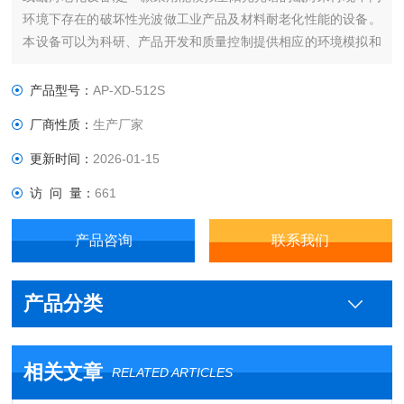
环境下存在的破坏性光波做工业产品及材料耐老化性能的设备。
本设备可以为科研、产品开发和质量控制提供相应的环境模拟和
加速老化试验。还可用于新材料的选择，改进现有材料或评估材
料配方组成变化后耐用性的变化等试验。
产品型号：
AP-XD-512S
厂商性质：
生产厂家
更新时间：
2026-01-15
访 问 量：
661
产品咨询
联系我们
产品分类
相关文章
RELATED ARTICLES