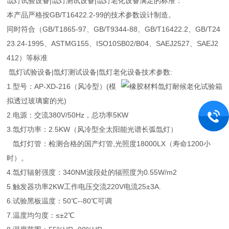
氙灯试验设备|氙灯测试设备|氙灯老化设备满足的标准：
本产品严格按GB/T16422.2-99的技术参数设计制造。
同时符合（GB/T1865-97、GB/T9344-88、GB/T16422.2、GB/T24
23.24-1995、ASTMG155、ISO10SB02/B04、SAEJ2527、SAEJ2
412）等标准
氙灯试验设备|氙灯测试设备|氙灯老化设备技术参数:
1.型号：AP-XD-216（风冷型）(模
拟透过玻璃窗的光)
2.电源：交流380V/50Hz，总功率5KW
3.氙灯功率：2.5KW（风冷型全太阳能光谱长弧氙灯）
氙灯灯管：检测合格的国产灯管,光照度18000LX（寿命1200小
时）。
4.氙灯辐射强度：340NM波段处的辐照度为0.55W/m2
5.触发器功率2KW工作电压交流220V电流25±3A.
6.试验黑板温度：50℃--80℃可调
7.温度均匀度：≤±2℃