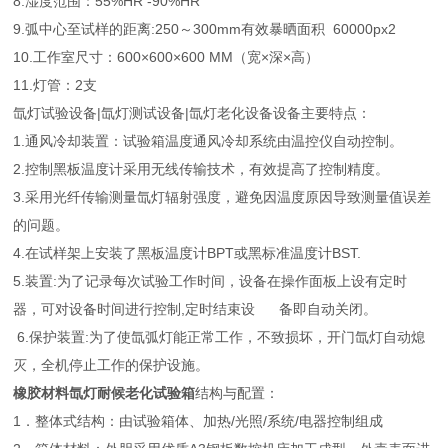
8.湿度范围：55%HR -90%HR
9.弧中心至试样的距离:250～300mm有效暴晒面积 60000px2
10.工作室尺寸：600×600×600 MM（宽×深×高）
11.灯管：2支
氙灯试验设备|氙灯测试设备|氙灯老化设备设备主要特点：
1.通风冷却装置：试验箱温度通风冷却系统由温控仪自动控制。
2.控制黑板温度计采用无线传输技术，有效提高了控制精度。
3.采用光纤传输测量氙灯辐射强度，避免因温度原因导致测量值误差
的问题。
4.在试样架上安装了黑板温度计BPT或黑标准温度计BST.
5.装置:为了记录每次试验工作时间，设备在操作面板上设有定时
器，可对设备时间进行控制,定时结束设 备即自动关闭。
6.保护装置:为了使氙弧灯能正常工作，不致损坏，开门氙灯自动熄
灭，全机停止工作的保护设施。
橡胶材料氙灯耐候老化试验箱
结构与配置：
1．整体式结构：由试验箱体、加热/光照/系统/电器控制组成