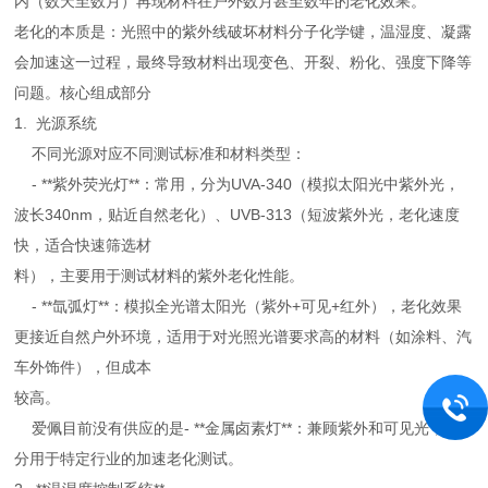
内（数天至数月）再现材料在户外数月甚至数年的老化效果。
老化的本质是：光照中的紫外线破坏材料分子化学键，温湿度、凝露
会加速这一过程，最终导致材料出现变色、开裂、粉化、强度下降等
问题。核心组成部分
1. 光源系统
不同光源对应不同测试标准和材料类型：
- **紫外荧光灯**：常用，分为UVA-340（模拟太阳光中紫外光，
波长340nm，贴近自然老化）、UVB-313（短波紫外光，老化速度
快，适合快速筛选材
料），主要用于测试材料的紫外老化性能。
- **氙弧灯**：模拟全光谱太阳光（紫外+可见+红外），老化效果
更接近自然户外环境，适用于对光照光谱要求高的材料（如涂料、汽
车外饰件），但成本
较高。
爱佩目前没有供应的是- **金属卤素灯**：兼顾紫外和可见光，部
分用于特定行业的加速老化测试。