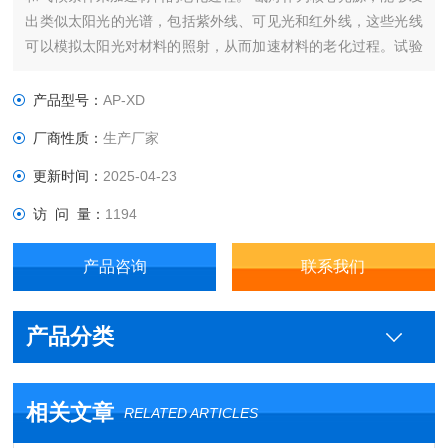
出类似太阳光的光谱，包括紫外线、可见光和红外线，这些光线
可以模拟太阳光对材料的照射，从而加速材料的老化过程。试验
箱通过调节氙灯的灯光强度和时间，模拟不同气候条件下的材料
老化情况。此外，试验箱还可以调节温度和湿度等环境参数，以
产品型号：
AP-XD
模拟实际自然环境中的老化条件。‌
厂商性质：
生产厂家
更新时间：
2025-04-23
访 问 量：
1194
产品咨询
联系我们
产品分类
相关文章
RELATED ARTICLES