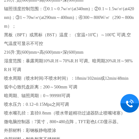
216升:宽(600)mm×高(600)mm×深(600)mm
辐照强度控制范围：①0.1～0.7w/㎡(at340nm)；②0.1～1.5w/㎡(at420
nm)；③1～70w/㎡(at290nm～400nm)；④300～800W/㎡（290～800n
m）；
黑板（BPT）或黑标（BST）温度：（室温+10℃）～100℃ 可调,空
气温度可显示不可控
216升:宽(600)mm×高(600)mm×深(600)mm
湿度范围：暴露周期10%R.H～70%R.H 可调。暗周期20%R.H～98%
R.H 可调
喷水周期（喷水时间/不喷水时间）：18min/102min或12min/48min
弧中心致托盘距离：200～500mm 可调
暗周期、辐照周期：0～9999H可调
喷水压力：0.12~0.15Mpa之间可调
喷水嘴孔径：直径0.8mm（喷水带超精功过滤器防止喷嘴堵塞）
微电脑控制器：7英寸，800×480点阵，TFT彩色LCD显示器。
外胆材料：彩钢板静电喷涂