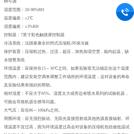
钟可调
湿度范围：20-98%RH
温度偏差：‌±2℃
湿度偏差：±3%RH
控制器：7英寸彩色触摸屏控制器
冷冻系统：法国泰康全封闭式压缩机/环保冷媒
保护装置：压缩机过热，过流，超压，加热加湿空焚 , 箱内起温，缺
水报警系统
环境温度：‌应保持在15～30℃之间。‌如果实验室无法稳定在这个温度
范围内，‌建议安装空调来调整工作场所的环境温度，‌这对设备的寿命
及实验结果有很好的帮助。‌
相对湿度：‌不应大于85%。‌湿度太大或旁边有喷水系列的试验机器，‌
可能会导致机器生锈等问题。‌
大气压：‌应在86～106kPa之间。‌
周围环境：‌应无强烈振动、‌无阳光直接照射或其他热源直接辐射。‌环
境温度不宜过高，‌因为环境温度过高会对设备的压缩机包括做低温试