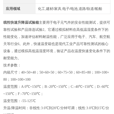
应用领域
化工,建材/家具,电子/电池,道路/轨道/船舶
线性快速升降温试验箱
主要用于电子元气件的安全性能测试，提供可
靠性试验和产品筛选试验‌2。它通过模拟材料在高低温湿度条件下的
性能变化，加速评估材料耐温性能，广泛应用于电子、汽车、航空航
天等行业‌6。此外，快速温变箱也是现代工业产品可靠性测试的核心
设备，通过模拟
高低温湿度
环境，验证产品在温度快速变化条件下的
耐受能力‌。
技术参数：
内箱尺寸：40×50×40；50×60×50；60×75×50；60×85×80；100×100×
80；100×100×100
温度范围：A:0℃~150℃；B:-20℃~150℃；C:-40℃~150℃；D:-60℃
~150℃；F:-70℃~150℃；
温变范围：-55-125℃
升温/降温时间：非线性:3.0℃到20℃/分钟可调；线性:3.0℃到15℃/分