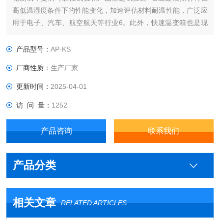
高低温湿度条件下的性能变化，加速评估材料耐温性能，广泛应
用于电子、汽车、航空航天等行业‌6。此外，快速温变箱也是现
代工业产品可靠性测试的核心设备，通过模拟高低温湿度环境，
验证产品在温度快速变化条件下的耐受能力‌。
产品型号：
AP-KS
厂商性质：
生产厂家
更新时间：
2025-04-01
访 问 量：
1252
产品咨询
联系我们
产品分类
相关文章
RELATED ARTICLES