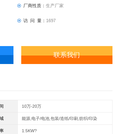
厂商性质：
生产厂家
访 问 量：
1697
联系我们
间
10万-20万
域
能源,电子/电池,包装/造纸/印刷,纺织/印染
率
1.5KW?