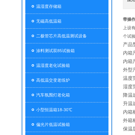
温湿度存储箱
带操
无磁高低温箱
上设
二极管芯片高低温测试设备
个试
产品型
涂料测试双85试验箱
内箱尺
内箱尺
温湿度老化试验箱
外型
温度范
高低温交变老练炉
湿度范
汽车氛围灯老化箱
降温速
升温速
小型恒温箱18-30℃
内箱
外箱
偏光片低温试验箱
保温