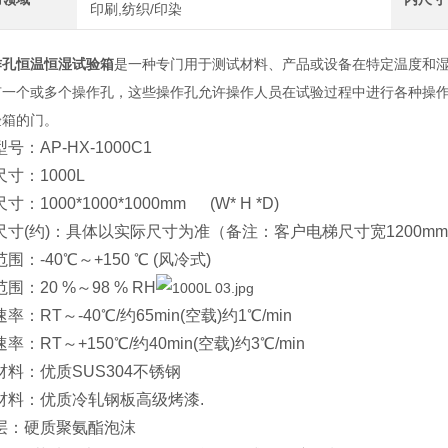
印刷,纺织/印染
作孔恒温恒湿试验箱
是一种专门用于测试材料、产品或设备在特定温度和
有一个或多个操作孔，这些操作孔允许操作人员在试验过程中进行各种操
验箱的门。
号：AP-HX-1000C1
寸：1000L
寸：1000*1000*1000mm (W* H *D)
尺寸(约)：具体以实际尺寸为准（备注：客户电梯尺寸宽1200mm
围：-40℃～+150 ℃ (风冷式)
围：20 %～98 % RH
率：RT～-40℃/约65min(空载)约1℃/min
率：RT～+150℃/约40min(空载)约3℃/min
材料：优质SUS304不锈钢
材料：优质冷轧钢板高级烤漆.
层：硬质聚氨酯泡沫