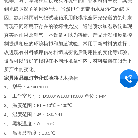
化等。对于曝露在直接现实环境中的产品和材料来说，其受
到光破坏影响的风险*大。当然也会兼带雨水及湿气的破坏
因。氙灯淋雨耐气候试验箱采用能模拟全阳光光谱的氙灯来
再现不同环境下存在的破坏性光波。通过喷水加湿系统重现
真实的雨淋及湿气。本设备可以为科研、产品开发和质量控
制提供相应的环境模拟和加速试验。常用于新材料的选择，
改进现有材料或评估材料组成变化后耐用性的变化等试验。
设备可以很好的模拟在不同环境条件内，材料曝露在阳光下
所产生的变化。
家具用品氙灯老化试验箱
技术指标
、 型号：
1
AP-XD-1000
、 工作室尺寸：
单位：
2
D1000*W1000*H1000
MM
、 温度范围：
＋
℃～
℃
3
RT
10
100
、 湿度范围：
～
?
4
45
98% R
H
、 黑板温度：
～
℃
5
63
70
、 温度波动度：±
℃
6
0.5