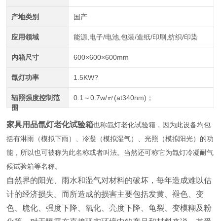
产地类别
国产
应用领域
能源,电子/电池,包装/造纸/印刷,纺织/印染
内箱尺寸
600×600×600mm
氙灯功率
1.5KW?
辐照强度控制范
0.1～0.7w/㎡(at340nm)；
围
家具用品氙灯老化试验箱
也称氙灯老化试验箱，因为此设备均包
括有淋雨（模拟下雨）、冷凝（模拟湿气）、光照（模拟阳光）的功
能，所以也可被称为此名称或者叫法。当然还可称它为氙灯冷凝耐气
候试验箱等名称。
自然界的阳光、雨水和湿气对材料的破坏，每年造成难以估
计的经济损失。而所造成的损害主要包括发黄、褪色、变
色、脆化、强度下降、氧化、亮度下降、龟裂、变模糊及粉