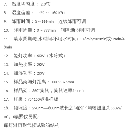
、 温度均匀度：
℃
7
2.0
、 湿度偏差：
～
?
8
+2%
-3% R
H
、 降雨时间：
～
，连续降雨可调
9
0
999min
、 降雨周期：
～
，间隔
断
降雨可调
10
0
999min
(
)
、 喷水周期
喷水时间
不喷水时间
：
或
11
(
/
)
18min/102min
12min/4
8min
、 氙灯功率：
（水冷式）
12
6KW
、 加热功率：
13
2KW
、 加湿功率：
14
2KW
、 样品架与灯距离：
～
15
300
375mm
、 样品架：
°旋转，旋转速率
16
360
1r / min
、 样板：
标准样板
17
75*150
、 辐照度：
—
波长之间的平均辐照度为
18
290nm
800nm
550W/
㎡。
辐照仪另配
(
)
氙灯淋雨耐气候试验箱结构