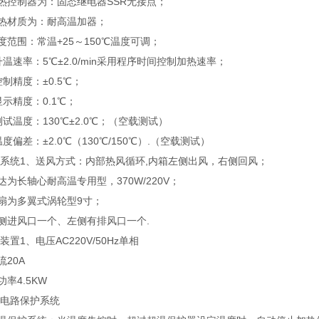
热控制器为：固态继电器SSR无接点；
发热材质为：耐高温加器；
度范围：常温+25～150℃温度可调；
升温速率：5℃±2.0/min采用程序时间控制加热速率；
控制精度：±0.5℃；
显示精度：0.1℃；
测试温度：130℃±2.0℃；（空载测试）
温度偏差：±2.0℃（130℃/150℃）.（空载测试）
风系统
1、送风方式：内部热风循环,内箱左侧出风，右侧回风；
达为长轴心耐高温专用型，370W/220V；
扇为多翼式涡轮型9寸；
侧进风口一个、左侧有排风口一个.
源装置
1、电压AC220V/50Hz单相
流20A
功率4.5KW
度电路保护系统