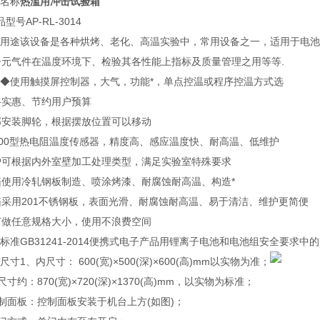
品名称
热滥用冲击试验箱
产品型号
AP-RL-3014
备用途
该设备是各种烘烤、老化、高温实验中，常用设备之一，适用于电池
子元气件在温度环境下、检验其各性能上指标及质量管理之用等等.
◆使用触摸屏控制器，大气，功能*，单点控温或程序控温方式选
格实惠、节约用户预算
部安装脚轮，根据摆放位置可以移动
100型热电阻温度传感器，精度高、感应温度快、耐高温、低维护
户可根据内外室壁加工处理类型，满足实验室特殊要求
箱使用冷轧钢板制造、喷涂烤漆、耐腐蚀耐高温、构造*
箱采用201不锈钢板，表面光滑、耐腐蚀耐高温、易于清洁、维护更简便
订做任意规格大小，使用不浪费空间
行标准
GB31241-2014便携式电子产品用锂离子电池和电池组安全要求中的
构尺寸
1、内尺寸： 600(宽)×500(深)×600(高)mm以实物为准；
尺寸约：870(宽)×720(深)×1370(高)mm，以实物为标准；
制面板：控制面板安装于机台上方(如图)；