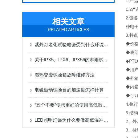
1.产
1.2
2.设
相关文章
种电
RELATED ARTICLES
3.特点
◆价
紫外灯老化试验箱会受到什么环境危害
◆底
关于IPX5、IPX6、IPX56的淋雨试验箱安装准备事宜
◆PT
◆用
湿热交变试验箱故障维修方法
◆外
◆内
电磁振动试验台的加速度怎样计算
◆可
4.执
“五个不要”使您更好的使用高低温冷却测试机
5.结
LED照明灯饰为什么要做高低温冲击测试检测质量
2、外
3、控