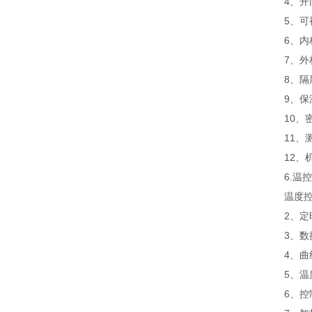
4、
5、可
6、内
7、外
8、隔
9、保
10、
11、
12、
6.温
温度控
2、
3、数
4、
5、温
6、控