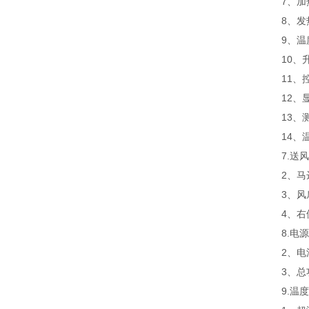
7、加
8、
9、温
10、
11、
12、
13、
14、
7.送
2、马
3、风
4、右
8.电
2、电
3、总
9.温