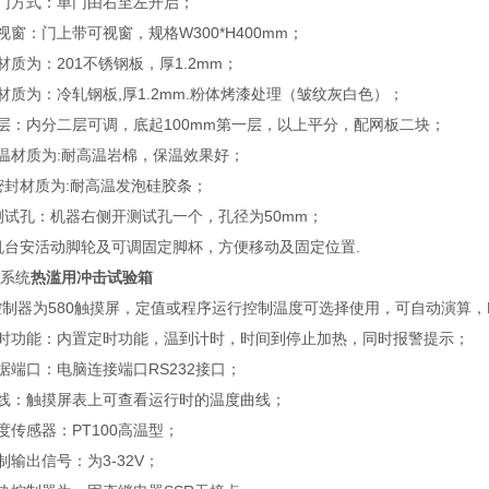
开门方式：单门由右至左开启；
视窗：门上带可视窗，规格W300*H400mm；
材质为：201不锈钢板，厚1.2mm；
材质为：冷轧钢板,厚1.2mm.粉体烤漆处理（皱纹灰白色）；
层：内分二层可调，底起100mm第一层，以上平分，配网板二块；
温材质为:耐高温岩棉，保温效果好；
密封材质为:耐高温发泡硅胶条；
测试孔：机器右侧开测试孔一个，孔径为50mm；
机台安活动脚轮及可调固定脚杯，方便移动及固定位置.
控系统
热滥用冲击试验箱
制器为580触摸屏，定值或程序运行控制温度可选择使用，可自动演算，P
定时功能：内置定时功能，温到计时，时间到停止加热，同时报警提示；
据端口：电脑连接端口RS232接口；
曲线：触摸屏表上可查看运行时的温度曲线；
度传感器：PT100高温型；
制输出信号：为3-32V；