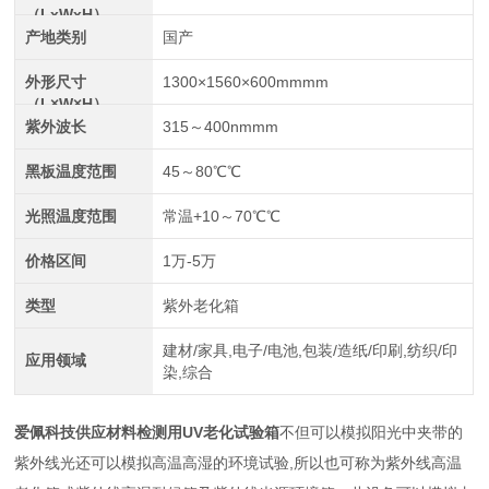
（LxWxH）
产地类别
国产
外形尺寸
1300×1560×600mmmm
（L×W×H）
紫外波长
315～400nmmm
黑板温度范围
45～80℃℃
光照温度范围
常温+10～70℃℃
价格区间
1万-5万
类型
紫外老化箱
建材/家具,电子/电池,包装/造纸/印刷,纺织/印
应用领域
染,综合
爱佩科技供应材料检测用UV老化试验箱
不但可以模拟阳光中夹带的
紫外线光还可以模拟高温高湿的环境试验,所以也可称为紫外线高温