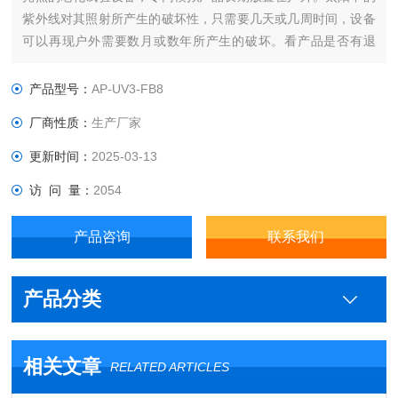
紫外线对其照射所产生的破坏性，只需要几天或几周时间，设备
可以再现户外需要数月或数年所产生的破坏。看产品是否有退
色、变色、亮度下降、粉化、龟裂、变模糊、脆化、强度下降及
氧化等现象，同时它还可以再现雨水和露水所产生的破坏。
产品型号：
AP-UV3-FB8
厂商性质：
生产厂家
更新时间：
2025-03-13
访 问 量：
2054
产品咨询
联系我们
产品分类
相关文章
RELATED ARTICLES