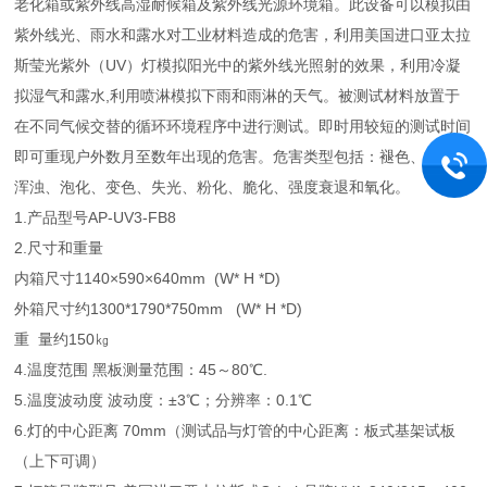
老化箱或紫外线高湿耐候箱及紫外线光源环境箱。此设备可以模拟由
紫外线光、雨水和露水对工业材料造成的危害，利用美国进口亚太拉
斯莹光紫外（UV）灯模拟阳光中的紫外线光照射的效果，利用冷凝
拟湿气和露水,利用喷淋模拟下雨和雨淋的天气。被测试材料放置于
在不同气候交替的循环环境程序中进行测试。即时用较短的测试时间
即可重现户外数月至数年出现的危害。危害类型包括：褪色、裂痕、
浑浊、泡化、变色、失光、粉化、脆化、强度衰退和氧化。
1.产品型号
AP-UV3-FB8
2.尺寸和重量
内箱尺寸
1140×590×640mm (W* H *D)
外箱尺寸
约1300*1790*750mm (W* H *D)
重 量
约150㎏
4.温度范围 黑板测量范围：45～80℃.
5.温度波动度 波动度：±3℃；分辨率：0.1℃
6.灯的中心距离 70mm（测试品与灯管的中心距离：板式基架试板
（上下可调）