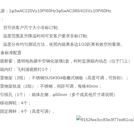
φ3wAC220V±10P/60Hz3φ5wAC380/415V±10P/60Hz
：
另可供客户尺寸大小非标订制;
温度范围及升降温时间可安客户要求非标订制;
温度分布均匀测试方法，依照内箱离各边1/10距离有效空间量测。
标准配置
观察窗：透明电热膜中空钢化玻璃1套，时时监测箱内动态（位于门上）
箱内灯：飞利浦观察灯1个；
物架（2组）：不锈钢SUS#304格栅式钢板（高度可调，可拆卸）；
置物架轨道（2组）：不锈钢，间距可调，每格40mm；
引线孔（1个）：箱体左侧，φ50mm（多个或其他尺寸请说明）
移动脚轮：4个；
固定脚杯：4个（高度可调）。