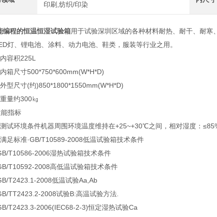
印刷,纺织/印染
能编程的恒温恒湿试验箱
用于试验深圳区域的各种材料耐热、耐干、耐寒
LED灯、锂电池、涂料、动力电池、鞋类，服装等行业之用。
容积225L
尺寸500*750*600mm(W*H*D)
尺寸(约)850*1800*1550mm(W*H*D)
量约300㎏
能指标
试环境条件机器周围环境温度维持在+25~+30℃之间，相对湿度：≤85%；
足标准·GB/T10589-2008低温试验箱技术条件
/T10586-2006湿热试验箱技术条件
/T10592-2008高低温试验箱技术条件
T2423.1-2008低温试验Aa,Ab
/TT2423.2-2008试验B:高温试验方法.
T2423.3-2006(IEC68-2-3)恒定湿热试验Ca