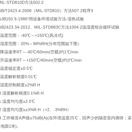
-STD810D方法502.2
T2423.4-2008（MIL-STD810）方法507.2程序3
B150.9-1986*用设备环境试验方法-湿热试验
2423.34-2012、MIL-STD883C方法1004.2温湿度组合循环试验
度范围：-40℃～+150℃(风冷式)
度范围：20%～98%RH(分布范围如下图）
温速率RT～-40℃/60min(空载)约1℃/min
温速率RT～+150℃/40min(空载)约3℃/min
度稳定度±0.5℃
度解析精度0.01℃
度控制精度±2%R.H
湿度解析精度0.1%R.H
温度均匀度±2.0℃
湿度均匀度≤±3%R.H（+2、-3%RH）
工作噪音A声级≤75dB(A)(在环境温度25℃，回声少的隔音室内测得
地面1米)。