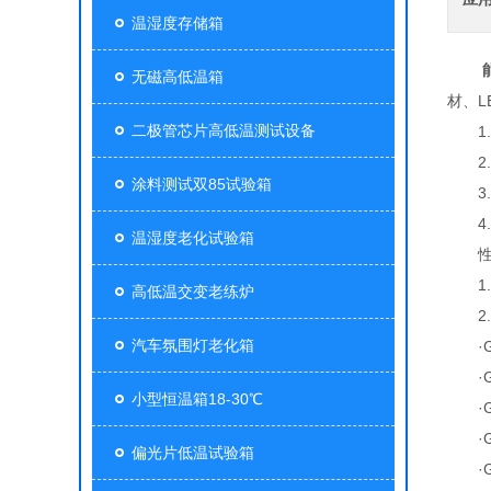
温湿度存储箱
无磁高低温箱
材、
二极管芯片高低温测试设备
1.内
2.内箱
涂料测试双85试验箱
3.外型
4.重
温湿度老化试验箱
性
1.测
高低温交变老练炉
2.满
汽车氛围灯老化箱
·GB
·GB
小型恒温箱18-30℃
·GB/
·GB
偏光片低温试验箱
·GB/