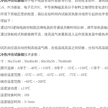
式冷热冲击试验箱
用于电子电器零组件塑胶等行业、自动化零部件、通讯
GA、PCB基扳、电子芯片IC、半导体陶磁及高分子材料之物理性变化进
续环境下所能忍受的程度，藉以在短时间内试验其热胀冷缩所引起的化学
原理如下：
区‌通过PID逻辑电路控制固态继电器的导通或关断时间比例，调节加热器
温区‌通过筛检程式和膨胀阀节流，使高温气体重新进入运作室蒸发器中吸热
。
品测试区‌由仪器自动控制高低温气阀，在低温或高温之间切换，分别与高温
式冷热冲击试验箱
技术参数：
：36х35х40；50х40х40；60х50х50；70х60х60
围可选择：A等于：-40℃～+150℃；B等于：-55℃～+150℃；C等于：-65
储存温度范围：-55℃～-10℃、-65℃～-10℃、-75℃～-10℃
储存温度范围：+60℃～+200℃
温度波动度：±2.0℃
温度转换时间：10S
温度稳定时间：3~5min