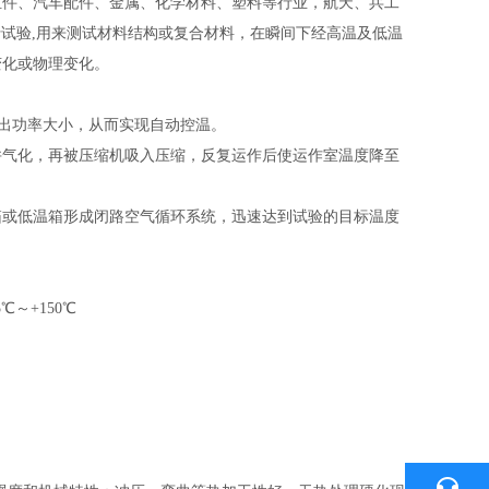
组件、汽车配件、金属、化学材料、塑料等行业，航天、兵工
行试验,用来测试材料结构或复合材料，在瞬间下经高温及低温
变化或物理变化。
输出功率大小，从而实现自动控温。
并气化，再被压缩机吸入压缩，反复运作后使运作室温度降至
箱或低温箱形成闭路空气循环系统，迅速达到试验的目标温度‌
℃～+150℃