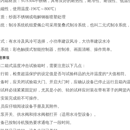
箱内箱材质：SUS304不锈钢，具有良好的耐热性，耐冷性、耐蚀性、低
磁性，使用温度-196℃～800℃）
材质：纱面不锈钢或电解钢板喷塑处理
统：制冷系统机组爱佩公司采用复叠式制冷系统，也叫二元式制冷系统，并匹
方式：有水冷及风冷可选择，小功率建议风冷，大功率建议水冷
器系统：彩色触摸式智能控制器，控制准、画面清晰、操作简单。
意事项
用二箱式温度冲击试验箱时，需要注意以下几点：
运行前，检查超温保护的设定值是否与试验样品的允许温度的*大值相符。
设备时，应关闭试验箱大门。开启大门时，应确认设备已停止运行且箱内
的试样必须紧紧固定好，尤其是小的、轻的试样应封装在带有罩子的网篮
未安装完成前不可操作。
人员应仔细阅读设备手册及其附件。
水泵开关、供水阀和排水阀都打开（适用水冷型设备）。
设备已按制冷机预热要求通电了一段时间。