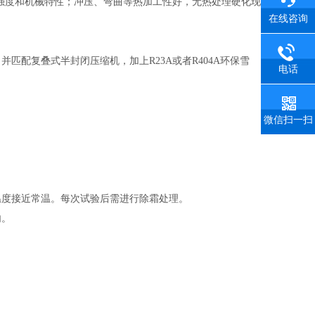
温强度和机械特性；冲压、弯曲等热加工性好，无热处理硬化现
在线咨询
配复叠式半封闭压缩机，加上R23A或者R404A环保雪
电话
微信扫一扫
温度接近常温。每次试验后需进行除霜处理。
内。