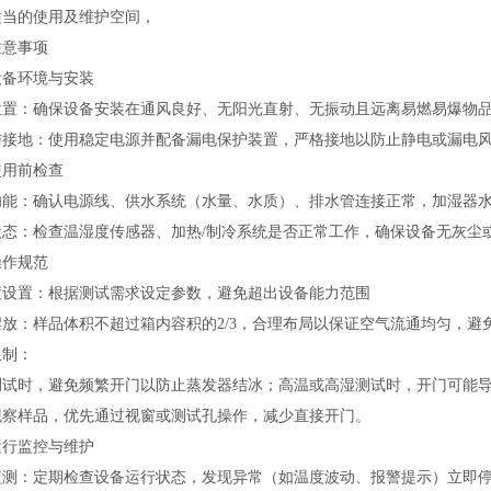
适当的使用及维护空间，
注意事项
设备环境与安装‌
位置‌：确保设备安装在通风良好、无阳光直射、无振动且远离易燃易爆物品
与接地‌：使用稳定电源并配备漏电保护装置，严格接地以防止静电或漏电
使用前检查‌
础功能‌：确认电源线、供水系统（水量、水质）、排水管连接正常，加湿器
状态‌：检查温湿度传感器、加热/制冷系统是否正常工作，确保设备无灰尘
操作规范‌
度设置‌：根据测试需求设定参数，避免超出设备能力范围
摆放‌：样品体积不超过箱内容积的2/3，合理布局以保证空气流通均匀，
制‌：
测试时，避免频繁开门以防止蒸发器结冰；高温或高湿测试时，开门可能
观察样品，优先通过视窗或测试孔操作，减少直接开门。
运行监控与维护‌
监测‌：定期检查设备运行状态，发现异常（如温度波动、报警提示）立即