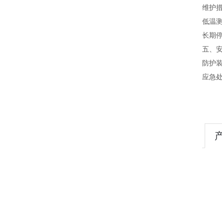
‌维护措
低温测
长期
五、‌
‌防护
‌应急