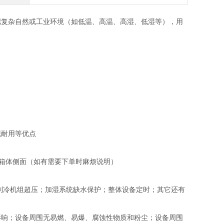
拟复杂自然或工业环境（如低温、高温、高湿、低湿等），用
观耐用等优点
m位于箱体侧面（如有需要下单时麻烦说明）
制冷机组超压；加湿系统缺水保护；整体设备定时；其它还有
影响；设备周围无易燃、易爆、腐蚀性物质和粉尘；设备周围