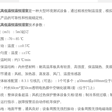
式高低温恒温恒湿室
是一种大型环境测试设备，通过精准控制温湿度，模
试产品的可靠性和性能稳定性。
式高低温恒温恒湿室
技术参数：
（m3）：5m3起订
围：-70～85 ℃
动：温度：≤±0.5℃
匀度：温度：≤±5℃
温时间：约3 ℃/min
室保温结构：内外壁材料：耐高温库板具有轻质、高强度、保温隔热、美
调节通道：风机、加热器、蒸发器、风门、温度传感器
体标准配置：8.3.1 引线孔（可选）：1个可多个；φ50mm或φ100m
：约长60cm*宽50cm透明电热膜中空钢化玻璃1套（位于门上）
系统：整体设备超温；风机过热保护整体设备欠相/逆相；制冷系统过载；
、运行指示，故障报警后自动停机等保护。
场地：地面平整，通风良好；设备周围无强烈振动；设备周围无强电磁场