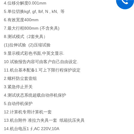
4.位移分解度
0.001mm
5.单位切换
kgf, gf, lbf, N , kN, 等
6.有效宽度
400mm
7.最大行程
800mm (不含夹具)
8.测试模式
（2套夹具）
(1)拉伸试验 (2)压缩试验
9.显示模式
彩色书面,中英文显示.
10.试验报告内容
可由客户自己自由设定.
11.机台基本配备
1.可上下限行程保护设定
2.螺杆防尘套壹组
3.紧急停止开关
4.测试状态系统超载自动停机保护
5.自动停机保护
12.计算机
专用计算机一套
13.机台附件
准拉力夹具一套 纸箱抗压夹具
14.机台电压
1 ∮,AC 220V,10A