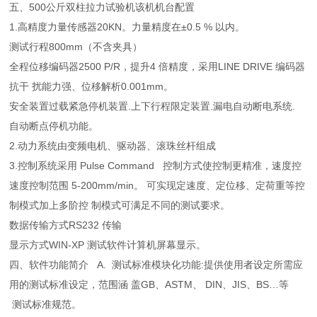
五、500公斤双柱拉力试验机该机机台配置
1.高精度力量传感器
20KN。力量精度在±0.5 % 以内。
测试行程
800mm（不含夹具）
全程位移
编码器2500 P/R，提升4 倍精度，采用LINE DRIVE 编码器
抗干 扰能力强、位移解析0.001mm。
安全装置
过载紧急停机装置.上下行程限定装置.漏电自动断电系统.
自动断点停机功能。
2.动力系统
由变频电机、驱动器、滚珠丝杆组成
3.控制系统
采用 Pulse Command 控制方式使控制更精准，速度控
速度控制范围 5-200mm/min。 可实现定速度、定位移、定荷重等控
制模式加上多阶控 制模式可满足不同的测试要求。
数据传输方式
RS232 传输
显示方式
WIN-XP 测试软件计算机屏幕显示。
四、软件功能简介
A. 测试标准模块化功能:提供使用者设定所需应
用的测试标准设定，范围涵 盖GB、ASTM、 DIN、JIS、BS…等
测试标准规范。