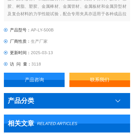
胶、树脂、塑胶、金属棒材、金属管材、金属板材和金属异型材
及复合材料的力学性能试验，配合专用夹具亦适用于各种成品拉
伸、压缩、剥离、剪切、撕裂、弯曲（折）、金属焊接强度、铆
合强度试验。
产品型号：
AP-LY-500B
厂商性质：
生产厂家
更新时间：
2025-03-13
访 问 量：
3118
产品咨询
联系我们
产品分类
相关文章
RELATED ARTICLES