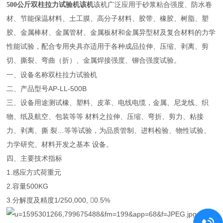
500公斤双柱拉力试验机该机
该机广泛应用于砂浆粘合强度、防水卷
材、节能保温材料、土工膜、高分子材料、胶带、橡胶、树脂、塑
胶、金属棒材、金属管材、金属板材和金属异型材及复合材料的力学
性能试验，配合专用夹具亦适用于各种成品拉伸、压缩、剥离、剪
切、撕裂、弯曲（折）、金属焊接强度、铆合强度试验。
一、设备名称
双柱拉力试验机
二、产品型号
AP-LL-500B
三、设备用途
测试橡、塑料、皮革、电线电缆，金属、尼龙线、织
物、纸及航空、包装等等 材料之拉伸、压缩、弯折、剪力、粘接
力、剥离、撕 裂…等等试验，为品质管制、进料检验、物性试验、
力学研究、材料开发之基本 设备。
四、主要技术指标
1.感应方式
荷重元
2.容量
500KG
3.分解度及精度
1/250,000, 0.5%