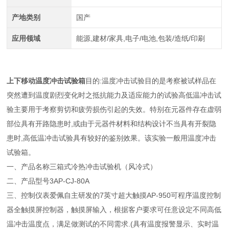
产地类别
国产
应用领域
能源,建材/家具,电子/电池,包装/造纸/印刷
上下移动温度冲击试验箱
目的:温度冲击试验目的是考察被试样品在
突然遭到温度剧烈变化时之抵抗能力及适应能力的试验高低温冲击试
验主要用于考察剪切和疲劳损伤引起的失效。特别在元器件存在虚弱
部位具有开路隐患时,或由于元器件材料和结构设计不当具有开裂隐
患时,高低温冲击试验具有较好的鉴别效果。该实验一般用温度冲击
试验箱。
一、产品名称三箱式冷热冲击试验机（风冷式）
二、产品型号3AP-CJ-80A
三、控制仪表爱佩自主研发的7英寸超大触摸AP-950可程序温度控制
器全触摸屏控制器，触摸屏输入，根据客户要求可任意设定不同高低
温冲击温度点，满足做测试的不同需求.(具有温度报警显示、实时温