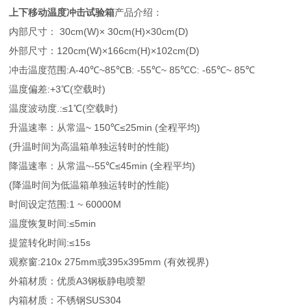
上下移动温度冲击试验箱
产品介绍：
内部尺寸：
30cm(W)× 30cm(H)×30cm(D)
外部尺寸：
120cm(W)×166cm(H)×102cm(D)
冲击温度范围
:A-40℃~85℃B: -55℃~ 85℃C: -65℃~ 85℃
温度偏差
:+3℃(空载时)
温度波动度
.:≤1℃(空载时)
升温速率：从常温
~ 150℃≤25min (全程平均)
(升温时间为高温箱单独运转时的性能)
降温速率：从常温
~-55℃≤45min (全程平均)
(降温时间为低温箱单独运转时的性能)
时间设定范围
:1 ~ 60000M
温度恢复时间
:≤5min
提篮转化时间
:≤15s
观察窗
:210x 275mm或395x395mm (有效视界)
外箱材质：优质
A3钢板静电喷塑
内箱材质：不锈钢
SUS304