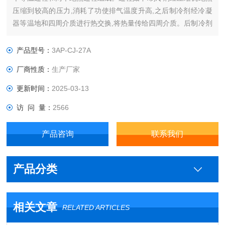
压缩到较高的压力,消耗了功使排气温度升高,之后制冷剂经冷凝
器等温地和四周介质进行热交换,将热量传给四周介质。后制冷剂
经阀绝热膨胀做功,这时制冷剂温度降低。最后制冷剂通过蒸发器
等温地从温度较高的物体吸热,使被冷却物体温度降低。此循环周
产品型号：
3AP-CJ-27A
而复始从而达到降温之目的。
厂商性质：
生产厂家
更新时间：
2025-03-13
访 问 量：
2566
产品咨询
联系我们
产品分类
相关文章
RELATED ARTICLES