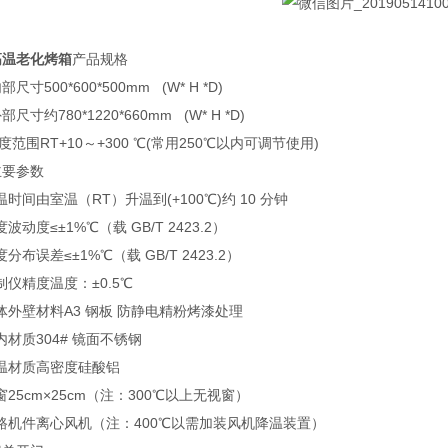
高温老化烤箱
产品规格
 内部尺寸
500*600*500mm (W* H *D)
 外部尺寸
约780*1220*660mm (W* H *D)
温度范围
RT+10～+300 ℃(常用250℃以内可调节使用)
主要参数
升温时间
由室温（RT）升温到(+100℃)约 10 分钟
温度波动度
≤±1%℃（载 GB/T 2423.2）
温度分布误差
≤±1%℃（载 GB/T 2423.2）
控制仪精度
温度：±0.5℃
室体外壁材料
A3 钢板 防静电精粉烤漆处理
室内材质
304# 镜面不锈钢
保温材质
高密度硅酸铝
窗
25cm×25cm（注：300℃以上无视窗）
风路机件
离心风机（注：400℃以需加装风机降温装置）