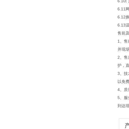
6.10
6.11
6.1
6.1
售前
1、
并现
2、
护，
3、
以免
4、
5、
到达