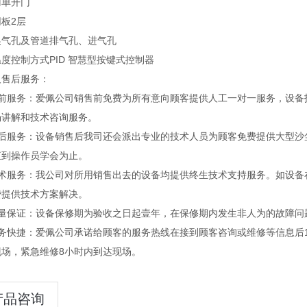
门
单开门
网板
2层
2换气孔及管道
排气孔、进气孔
3温度控制方式
PID 智慧型按键式控制器
及售后服务：
售前服务：爱佩公司销售前免费为所有意向顾客提供人工一对一服务，设备
场讲解和技术咨询服务。
售后服务：设备销售后我司还会派出专业的技术人员为顾客免费提供大型沙
直到操作员学会为止。
技术服务：我公司对所用销售出去的设备均提供终生技术支持服务。如设备
费提供技术方案解决。
质量保证：设备保修期为验收之日起壹年，在保修期内发生非人为的故障问
服务快捷：爱佩公司承诺给顾客的服务热线在接到顾客咨询或维修等信息后1
现场，紧急维修8小时内到达现场。
产品咨询