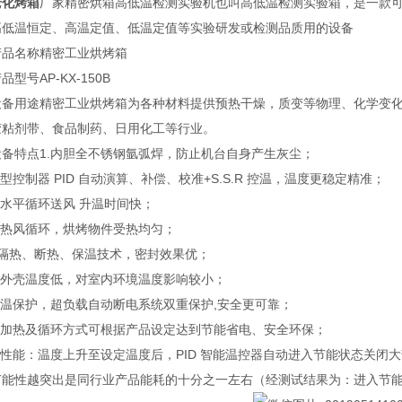
老化烤箱
厂家精密烘箱高低温检测实验机也叫高低温检测实验箱，是一款
高低温恒定、高温定值、低温定值等实验研发或检测品质用的设备
产品名称
精密工业烘烤箱
产品型号
AP-KX-150B
设备用途
精密工业烘烤箱为各种材料提供预热干燥，质变等物理、化学变
胶粘剂带、食品制药、日用化工等行业。
设备特点
1.内胆全不锈钢氩弧焊，防止机台自身产生灰尘；
慧型控制器 PID 自动演算、补偿、校准+S.S.R 控温，温度更稳定精准；
制水平循环送风 升温时间快；
部热风循环，烘烤物件受热均匀；
隔热、断热、保温技术，密封效果优；
体外壳温度低，对室内环境温度影响较小；
高温保护，超负载自动断电系统双重保护,安全更可靠；
多种加热及循环方式可根据产品设定达到节能省电、安全环保；
电性能：温度上升至设定温度后，PID 智能温控器自动进入节能状态关
能性越突出是同行业产品能耗的十分之一左右（经测试结果为：进入节能阶段