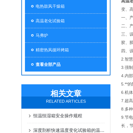
高温
电热鼓风干燥箱
变、
一、
高温老化试验箱
二、
三、
马弗炉
胶、
精密热风循环烤箱
四、
2.智
查看全部产品
3.强
4.内
5.**
的
相关文章
6.机
7.超
RELATED ARTICLES
8.
恒温恒湿箱安全操作规程
9.节
长，节
深度剖析快速温度变化试验箱的温度控制技术要点