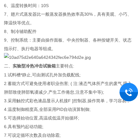
6、温度转换时间：10S
7、
翅片式蒸发器比一般蒸发器换热效率高30%，具有美观、小巧、
降温快等优点。
8、
制冷辅助配件
9、
控制系统：
主要由操作面板、中央控制器、各种按键开关、状态
指示灯、执行电器等组成。
二、
主要特点:
实验型冷热冲击试验箱
1.试料槽*静止,可由测试孔外加负载配线;
2.蓄能方式可避免使用者职业伤害; ( 注:液态气体所产生的废气,吸入
肺部致使肺部氧谩减少,产生工作倦怠,注意不集中等);
3.采用触控式彩色液晶显示人机接F ]控制器,操作简单，学习容易 ;
4.温度制御精度高,全部采用PID自动演算制御;
5.可选择始动位置,高温或低温开始循环;
6.具有预约起动功能;
7.可设定循环次数及自动除霜;