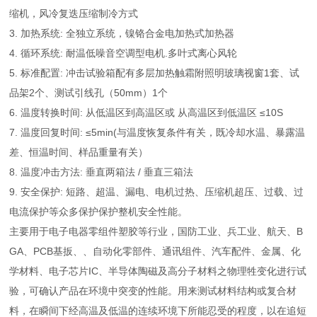
缩机，风冷复迭压缩制冷方式
3. 加热系统: 全独立系统，镍铬合金电加热式加热器
4. 循环系统: 耐温低噪音空调型电机.多叶式离心风轮
5. 标准配置: 冲击试验箱配有多层加热触霜附照明玻璃视窗1套、试
品架2个、测试引线孔（50mm）1个
6. 温度转换时间: 从低温区到高温区或 从高温区到低温区 ≤10S
7. 温度回复时间: ≤5min(与温度恢复条件有关，既冷却水温、暴露温
差、恒温时间、样品重量有关）
8. 温度冲击方法: 垂直两箱法 / 垂直三箱法
9. 安全保护: 短路、超温、漏电、电机过热、压缩机超压、过载、过
电流保护等众多保护保护整机安全性能。
主要用于电子电器零组件塑胶等行业，国防工业、兵工业、航天、B
GA、PCB基扳、、自动化零部件、通讯组件、汽车配件、金属、化
学材料、电子芯片IC、半导体陶磁及高分子材料之物理牲变化进行试
验，可确认产品在环境中突变的性能。用来测试材料结构或复合材
料，在瞬间下经高温及低温的连续环境下所能忍受的程度，以在追短