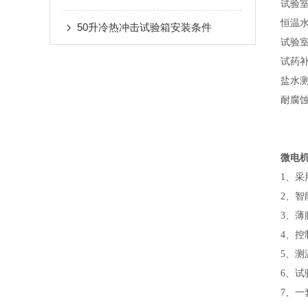
试验室
恒温水
​50升冷热冲击试验箱安装条件
试验室
试药补
盐水测
耐腐蚀
微电
1、采
2、智
3、
4、控
5、测
6、试
7、