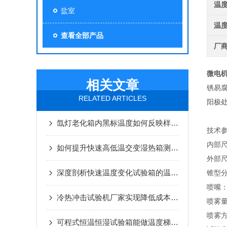
温
盐室
温
查看全部产品
厂
微电
相关文章
锈易
RELATED ARTICLES
阳极
氙灯老化箱内黑标温度如何反映样品表面的温度变化？
技术
内部尺寸
如何提升快速高低温交变湿热箱测试效率？
外部尺寸
深度剖析快速温度变化试验箱的温度控制技术要点
锥型
喷嘴：
冷热冲击试验机厂家实现降低成本的措施
喷雾量：
喷雾
可程式恒温恒湿试验箱能做温度梯度实验吗？