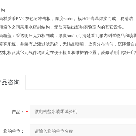
结构：
箱材质
采P.V.C灰色耐冲击板，厚度6m/m。
模压经高温焊接而成、易清洁
盖和箱体之间采用水密封结构，无盐雾溢出影响实验室内的其它设备。
箱箱
盖：采透明压克力板制成，厚度5m/m
,可清楚看到箱内测试物品和喷
式喷雾系统，并装有盐液过滤系统，无结晶喷嘴，盐雾分布均匀，沉降量自
路控制板及其它元气件均固定在便于检查和维护的位置，爱佩采用门锁开启
产品咨询
产品：
您的单位：