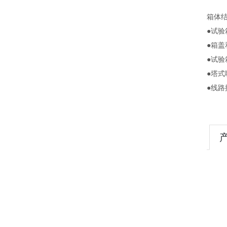
箱体
●试验
●箱
●
试验
●塔
●线