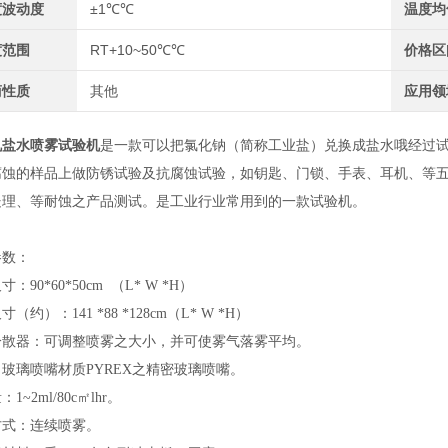
度波动度
±1℃℃
温度均
度范围
RT+10~50℃℃
价格区
商性质
其他
应用领
机盐水喷雾试验机
是一款可以把氯化钠（简称工业盐）兑换成盐水哦经过
腐蚀的样品上做防锈试验及抗腐蚀试验，如钥匙、门锁、手表、耳机、等
处理、等耐蚀之产品测试。是工业行业常用到的一款试验机。
参数：
：90*60*50cm （L* W *H）
（约）：141 *88 *128cm（L* W *H）
分散器：可调整喷雾之大小，并可使雾气落雾平均。
玻璃喷嘴材质PYREX之精密玻璃喷嘴。
1~2ml/80c㎡lhr。
方式：连续喷雾。