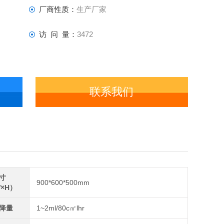
厂商性质：
生产厂家
访 问 量：
3472
联系我们
寸
900*600*500mm
×H）
降量
1~2ml/80c㎡lhr