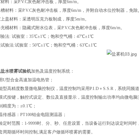
材料：采P.V.C灰色耐冲击板，厚度6m/m。
槽材料：采P.V.C灰色耐冲击板，厚度6m/m，并附自动水位控制器，免
上盖材料：采透明压克力板制成，厚度5m/m。
充桶材料：隐藏式附水位表，采P.V.C灰色耐冲击板，厚度6m/m。
验法: 试验室：35℃±1℃；饱和空气桶：47℃±1℃
试验法:试验室：50℃±1℃；饱和空气桶：63℃±1℃
机盐水喷雾试验机
加热及温度控制系统：
用U型合金高速加温电热管；
能型高精度数显微电脑控制仪，温度控制均采用P.I.D＋S.S.R，系统
薄膜式按键，触控式设定、数位及直接显示，温度控制输出功率均由微电脑
制精度为：±0.1℃；
温传感器：PT100铂金电阻测温器；
验定时范围：1-9999时、分、秒、任意设置，当设备运行到达设定时间
一套周期循环时间控制,满足客户做循环喷雾的需要。