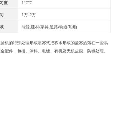
匀度
1℃℃
间
1万-2万
域
能源,建材/家具,道路/轨道/船舶
试验机的特殊处理形成喷雾式把雾水形成的盐雾洒落在一些易
五金配件，包括、涂料、电镀、有机及无机皮膜、防锈处理、