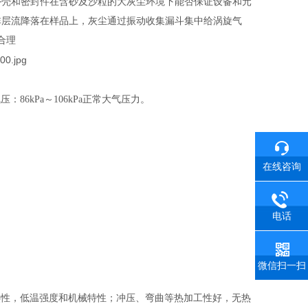
外壳和密封件在含砂及沙粒的大灰尘环境下能否保证设备和元
非层流降落在样品上，灰尘通过振动收集漏斗集中给涡旋气
合理
压：86kPa～106kPa正常大气压力。
在线咨询
电话
微信扫一扫
蚀性、耐热性，低温强度和机械特性；冲压、弯曲等热加工性好，无热