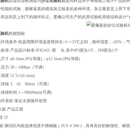
试验机
恒温恒湿检测箱与
沙尘试验机
都是同样适用于考核电工电子产品的
好性能的试验，能够逼真的模拟灰尘较多的各种环境。灰尘垂直至上而下
从而达到至上到下的循环吹尘。爱佩公司生产的此类试验机系统结构设计*
试验机
性能指标
测试环境条件
机器周围环境温度维持在
+5~+35℃之间，相对湿度：≤85%；气
满足标准
产品设计标准
:IPX5/63. 喷 头
其中
IP5喷头1个，IP6喷头1个
喷孔尺寸
φ6.3mm,IP5(等级)；φ12.5mm,IP6(等级)
喷水压力
30～100kpa（可调）
喷水强度
12.5±1(L/min)
喷水持续
3、10、30min（可调）
喷水持续时间
1～99h99min(可调)
水循环系统
保证水源循环使用
水面
产品正面
设 计
 箱
测试区内箱选择优质不锈钢板
( SUS # 304 )，具有良好的耐