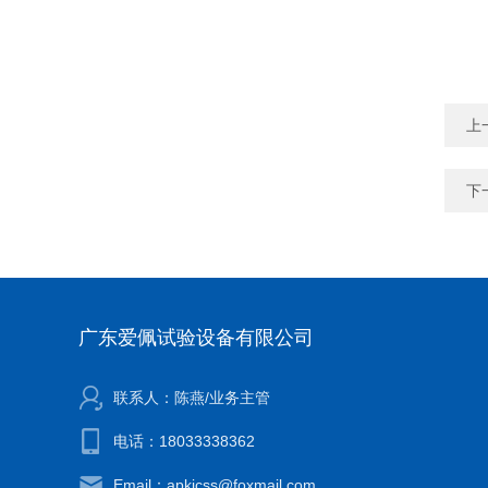
上
下
广东爱佩试验设备有限公司
联系人：陈燕/业务主管
电话：18033338362
Email：apkjcss@foxmail.com