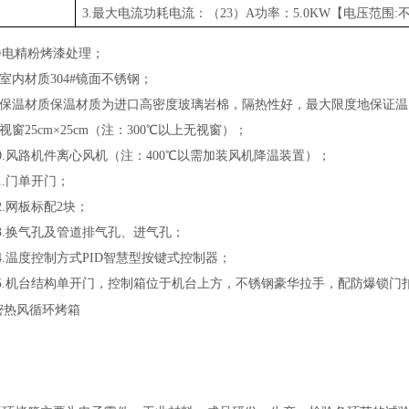
3.最大电流功耗电流：（23）A功率：5.0KW【电压范围:不
静电精粉烤漆处理；
内材质304#镜面不锈钢；
保温材质保温材质为进口高密度玻璃岩棉，隔热性好，最大限度地保证温
窗25cm×25cm（注：300℃以上无视窗）；
.风路机件离心风机（注：400℃以需加装风机降温装置）；
.门单开门；
.网板标配2块；
.换气孔及管道排气孔、进气孔；
温度控制方式PID智慧型按键式控制器；
.机台结构单开门，控制箱位于机台上方，不锈钢豪华拉手，配防爆锁门