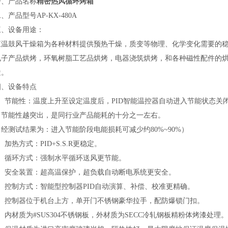
产品名称
精密热风循环烤箱
品型号AP-KX-480A
设备用途：
恒温鼓风干燥箱为各种材料提供预热干燥，质变等物理、化学变化需要的
电子产品烘烤，环氧树脂工艺品烘烤，电器浇筑烘烤，和各种磁性配件的
途。
设备特点
节能性：温度上升至设定温度后，PID智能温控器自动进入节能状态关
，节能性越突出，是同行业产品能耗的十分之一左右。
测试结果为：进入节能阶段电能损耗可减少约80%~90%）
热方式：PID+S.S.R更稳定。
循环方式：强制水平循环送风更节能。
安全装置：超高温保护，超负载自动断电系统更安全。
控制方式：智能型控制器PID自动演算、补偿、校准更精确。
控制器位于机台上方，单开门不锈钢豪华拉手，配防爆锁门扣。
材质为#SUS304不锈钢板，外材质为SECC冷轧钢板精粉体烤漆处理。