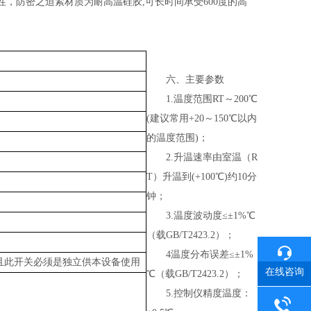
防密之迫紧材质为耐高温硅胶,可长时间承受600度的高
六、主要参数
1.温度范围RT～200℃
(建议常用+20～150℃以内
的温度范围)；
2.升温速率由室温（R
T）升温到(+100℃)约10分
钟；
3.温度波动度≤±1%℃
（载GB/T2423.2）；
4温度分布误差≤±1%
且此开关必须是独立供本设备使用
在线咨询
℃（载GB/T2423.2）；
5.控制仪精度温度：