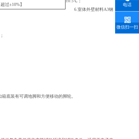
±0.5℃；
超过±10%】
电话
6.室体外壁材料A3钢
微信扫一扫
；
扣箱底装有可调地脚和方便移动的脚轮。