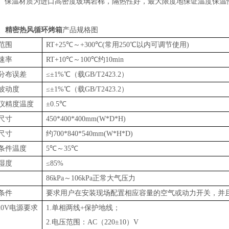
保温材质为进口高密度玻璃岩棉，隔热性好，最大限度地保证温度保温性，
、
精密热风循环烤箱
产品规格图
范围
RT+25℃～+300℃(常用250℃以内可调节使用)
速率
RT+10℃～100℃约10min
分布误差
≤±1%℃（载GB/T2423.2）
波动度
≤±1%℃（载GB/T2423.2）
仪精度温度
±0.5℃
尺寸
450*400*400mm(W*D*H)
尺寸
约700*840*540mm(W*H*D)
条件温度
5℃～35℃
湿度
≤85%
86kPa～106kPa正常大气压力
条件
要求用户在安装现场配置相应容量的空气或动力开关，并
20V电源要求
1.单相两线+保护地线；
2.电压范围：AC（220±10）V