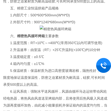
性，防密之迫紧材质为耐高温硅胶,可长时间承受500度以上的高温。
五、精密工业恒温烘箱产品规格
1.内部尺寸：500*600*500mm(W*H*D)
2.外部尺寸约：900*1240*680mm(W*H*D)
六、
精密热风循环烤箱
主要参数
1.温度范围：RT+10℃～+400℃(常用350℃以内可调节使用)
2.升温速率：由室温（RT）+25℃升温到(+100℃)约10分钟
3.温度稳定度：±0.5℃
4.箱内均匀度：±1℃%
5.保温材质：保温材质为进口高密度玻璃岩棉，隔热性好，最大
限度地保证温度保温性，防密之迫紧材质为耐高温，硅胶,可长时间
承受500度以上的高温。
6.运风系统：强制水平送风循环，风源由循环马达运转带动风轮
经电热器，将热风由风道送至烤箱内部，且将使用后热风吸入风道成
为源再度循环加热，由此减小能量损耗并保证箱内的温度均匀性，当