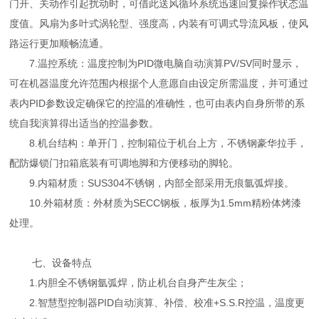
门开、关动作引起扰动时，可借此送风循环系统迅速回复操作状态温
度值。风扇为多叶式涡轮型、强度高，内装有可调式导流风板，使风
路运行更加顺畅流通。
7.温控系统：温度控制为PID微电脑自动演算PV/SV同时显示，
可在机器温度允许范围内根据个人意愿自由设定所需温度，并可通过
表内PID参数设定确保它的控温的准确性，也可由表内自身所带的系
统自我演算得出适当的控温参数。
8.机台结构：单开门，控制箱位于机台上方，不锈钢豪华拉手，
配防爆锁门扣箱底装有可调地脚和方便移动的脚轮。
9.内箱材质：SUS304不锈钢，内部全部采用无痕氩弧焊接。
10.外箱材质：外材质为SECC钢板，板厚为1.5mm精粉体烤漆
处理。
七、设备特点
1.内胆全不锈钢氩弧焊，防止机台自身产生灰尘；
2.智慧型控制器PID自动演算、补偿、校准+S.S.R控温，温度更